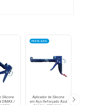
PASTA AZUL
PASTA AZUL
e Silicone
Aplicador de Silicone
Estilete Plást
l DIMAX /
em Aço Reforçado Azul
DIMAX / REF. 