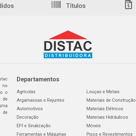
didos
Títulos
Departamentos
tac
a no
Agrícolas
Louças e Metais
do o
 de
Argamassas e Rejuntes
Materiais de Construção
 uma
Automotivos
Materiais Elétricos
e de
Decoração
Materiais Hidráulicos
EPI e Sinalização
Móveis
Ferramentas e Máquinas
Pisos e Revestimentos