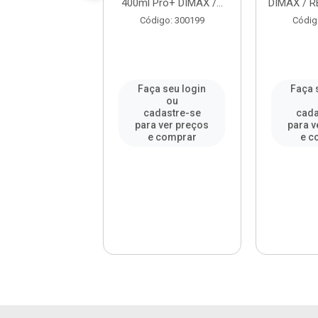
/ REF. DMX83567
400ml Pro+ DIMAX /...
DIMAX / R
digo: 973970
Código: 300199
Códig
a seu login
Faça seu login
Faça 
ou
ou
adastre-se
cadastre-se
cada
a ver preços
para ver preços
para v
e comprar
e comprar
e c