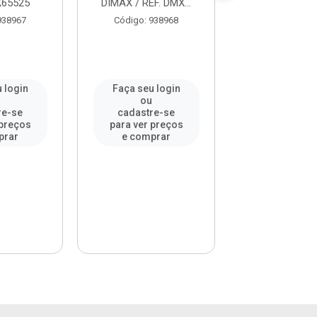
X65525
DIMAX / REF. DMX...
938967
Código: 938968
Código: 93
 login
Faça seu login
Faça seu l
u
ou
ou
re-se
cadastre-se
cadastre-
 preços
para ver preços
para ver pr
prar
e comprar
e compr