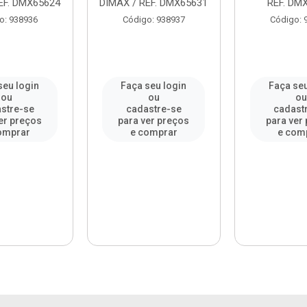
EF. DMX65624
DIMAX / REF. DMX65631
REF. DM
o: 938936
Código: 938937
Código: 
seu login
Faça seu login
Faça seu
ou
ou
o
stre-se
cadastre-se
cadast
er preços
para ver preços
para ver
omprar
e comprar
e com