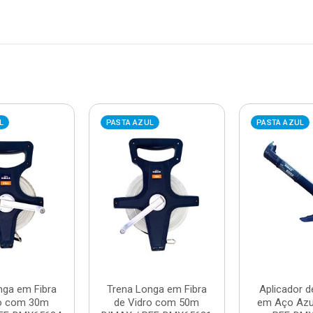
L
PASTA AZUL
PASTA AZUL
nga em Fibra
Trena Longa em Fibra
Aplicador d
ro com 30m
de Vidro com 50m
em Aço Azu