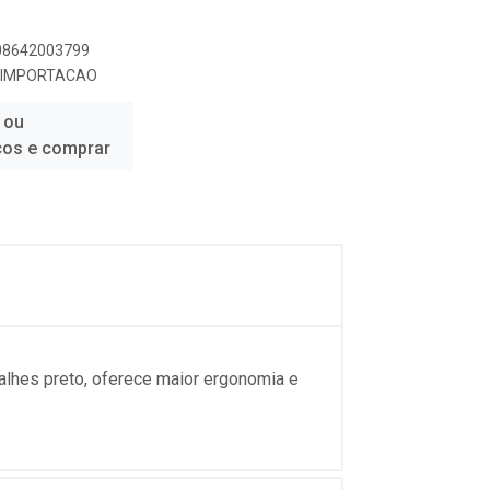
908642003799
E IMPORTACAO
 ou
ços e comprar
alhes preto, oferece maior ergonomia e
.