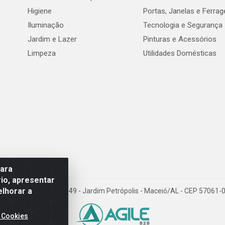
Higiene
Portas, Janelas e Ferra
Iluminação
Tecnologia e Segurança
Jardim e Lazer
Pinturas e Acessórios
Limpeza
Utilidades Domésticas
para
io, apresentar
elhorar a
val de Góes Monteiro, 7049 - Jardim Petrópolis - Maceió/AL - CEP 5706
 Cookies