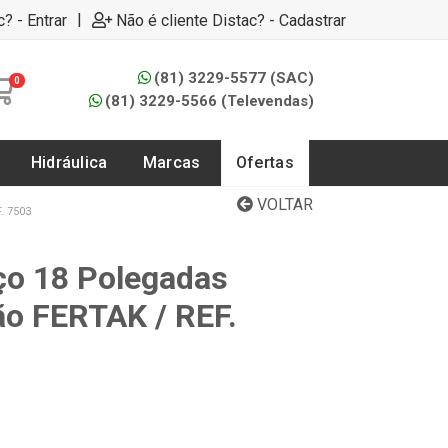
|
c? - Entrar
Não é cliente Distac? - Cadastrar
(81) 3229-5577 (SAC)
0
(81) 3229-5566 (Televendas)
Hidráulica
Marcas
Ofertas
VOLTAR
 7503
ço 18 Polegadas
ão FERTAK / REF.