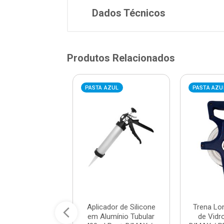
Dados Técnicos
Produtos Relacionados
AZUL
PASTA AZUL
PASTA AZU
adeira em Aço
Aplicador de Silicone
Trena Lo
o 18mmx10 Azul
em Alumínio Tubular
de Vid