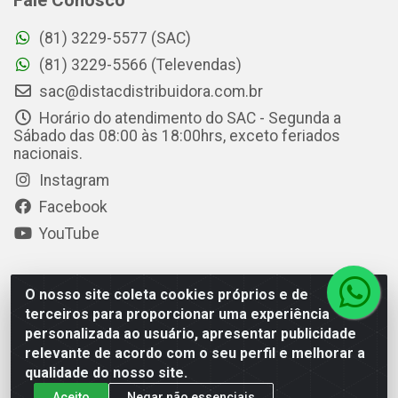
Fale Conosco
(81) 3229-5577 (SAC)
(81) 3229-5566 (Televendas)
sac@distacdistribuidora.com.br
Horário do atendimento do SAC - Segunda a
Sábado das 08:00 às 18:00hrs, exceto feriados
nacionais.
Instagram
Facebook
YouTube
O nosso site coleta cookies próprios e de
Distac Distribuidora - Av. Durval de Góes Monteiro, 7049 -
terceiros para proporcionar uma experiência
Jardim Petrópolis - Maceió/AL - CEP 57061-000 - CNPJ
personalizada ao usuário, apresentar publicidade
08.072.649/0001-20
relevante de acordo com o seu perfil e melhorar a
qualidade do nosso site.
Aceito
Negar não essenciais