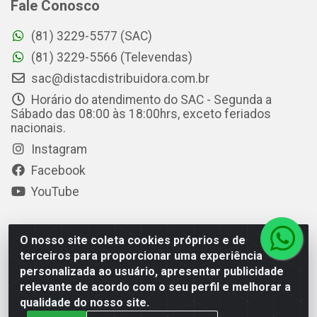
Fale Conosco
(81) 3229-5577 (SAC)
(81) 3229-5566 (Televendas)
sac@distacdistribuidora.com.br
Horário do atendimento do SAC - Segunda a
Sábado das 08:00 às 18:00hrs, exceto feriados
nacionais.
Instagram
Facebook
YouTube
O nosso site coleta cookies próprios e de
Distac Distribuidora - Av. Durval de Góes Monteiro, 7049 -
terceiros para proporcionar uma experiência
Jardim Petrópolis - Maceió/AL - CEP 57061-000 - CNPJ
personalizada ao usuário, apresentar publicidade
08.072.649/0001-20
relevante de acordo com o seu perfil e melhorar a
qualidade do nosso site.