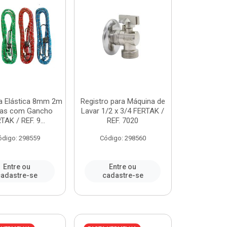
da Elástica 8mm 2m
Registro para Máquina de
ças com Gancho
Lavar 1/2 x 3/4 FERTAK /
TAK / REF. 9...
REF. 7020
ódigo: 298559
Código: 298560
Entre ou
Entre ou
adastre-se
cadastre-se