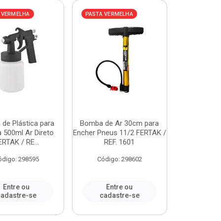
 VERMELHA
PASTA VERMELHA
a de Plástica para
Bomba de Ar 30cm para
a 500ml Ar Direto
Encher Pneus 11/2 FERTAK /
ERTAK / RE...
REF. 1601
ódigo: 298595
Código: 298602
Entre ou
Entre ou
adastre-se
cadastre-se