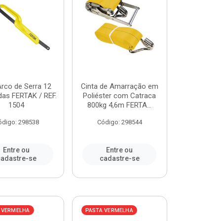
Arco de Serra 12
Cinta de Amarração em
das FERTAK / REF.
Poliéster com Catraca
1504
800kg 4,6m FERTA...
ódigo: 298538
Código: 298544
Entre ou
Entre ou
adastre-se
cadastre-se
 VERMELHA
PASTA VERMELHA