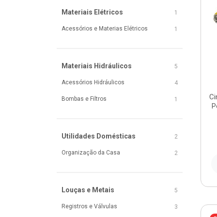
Materiais Elétricos
1
Acessórios e Materias Elétricos
1
Materiais Hidráulicos
5
Acessórios Hidráulicos
4
Ci
Bombas e Filtros
1
P
Utilidades Domésticas
2
Organização da Casa
2
Louças e Metais
5
Registros e Válvulas
3