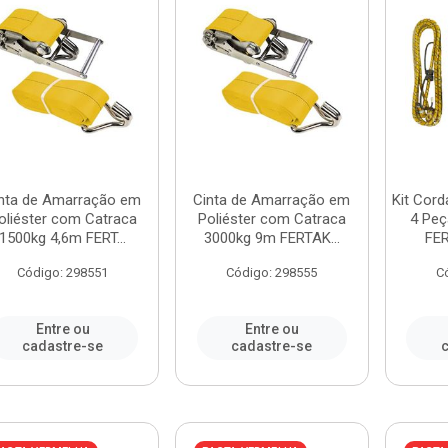
nta de Amarração em
Cinta de Amarração em
Kit Cor
oliéster com Catraca
Poliéster com Catraca
4 Pe
1500kg 4,6m FERT...
3000kg 9m FERTAK...
FER
Código: 298551
Código: 298555
C
Entre ou
Entre ou
cadastre-se
cadastre-se
c