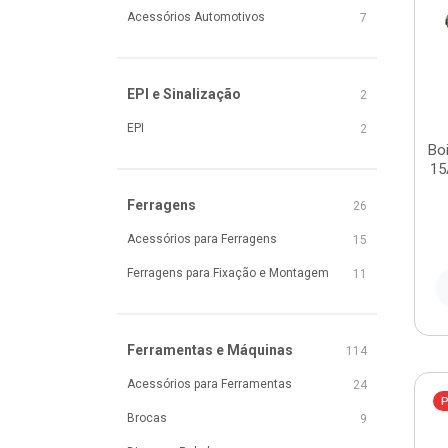
Acessórios Automotivos
7
EPI e Sinalização
2
EPI
2
Bo
15
Ferragens
26
Acessórios para Ferragens
15
Ferragens para Fixação e Montagem
11
Ferramentas e Máquinas
114
Acessórios para Ferramentas
24
P
Brocas
9