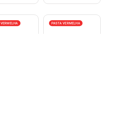
 VERMELHA
PASTA VERMELHA
de Serra em Aço 12
Suporte de Aço Mão
as com 18 Dentes
Francesa 19cm Branco
ERTAK / R...
FERTAK / REF. 5220
ódigo: 298616
Código: 298618
Entre ou
Entre ou
adastre-se
cadastre-se