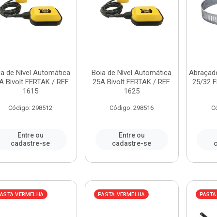
ia de Nível Automática
Boia de Nível Automática
Abraçade
A Bivolt FERTAK / REF.
25A Bivolt FERTAK / REF.
25/32 F
1615
1625
Código: 298512
Código: 298516
C
Entre ou
Entre ou
cadastre-se
cadastre-se
c
ASTA VERMELHA
PASTA VERMELHA
PASTA