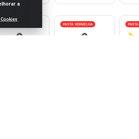
elhorar a
 Cookies
ASTA VERMELHA
PASTA VERMELHA
PASTA
dana de Aço 16cm com
Roldana de Aço 18cm com
Lâmina 
ancho FERTAK / REF.
Gancho FERTAK / REF.
Polegad
52116
52118
F
Código: 298613
Código: 298614
C
Entre ou
Entre ou
cadastre-se
cadastre-se
c