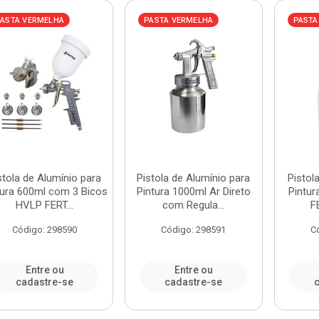
ASTA VERMELHA
PASTA VERMELHA
PASTA
stola de Alumínio para
Pistola de Alumínio para
Pistol
tura 600ml com 3 Bicos
Pintura 1000ml Ar Direto
Pintur
HVLP FERT...
com Regula...
F
Código: 298590
Código: 298591
C
Entre ou
Entre ou
cadastre-se
cadastre-se
c