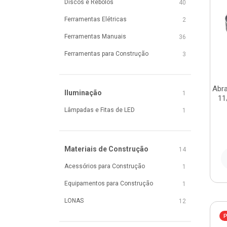
Discos e Rebolos
40
Ferramentas Elétricas
2
Ferramentas Manuais
36
Ferramentas para Construção
3
Abra
Iluminação
1
11
Lâmpadas e Fitas de LED
1
Materiais de Construção
14
Acessórios para Construção
1
Equipamentos para Construção
1
LONAS
12
P