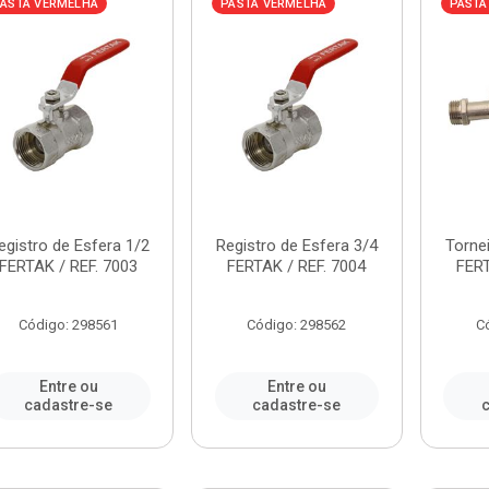
ASTA VERMELHA
PASTA VERMELHA
PASTA
egistro de Esfera 1/2
Registro de Esfera 3/4
Tornei
FERTAK / REF. 7003
FERTAK / REF. 7004
FERT
Código: 298561
Código: 298562
C
Entre ou
Entre ou
cadastre-se
cadastre-se
c