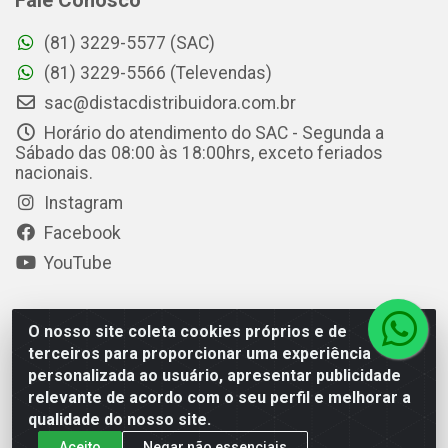
Fale Conosco
(81) 3229-5577 (SAC)
(81) 3229-5566 (Televendas)
sac@distacdistribuidora.com.br
Horário do atendimento do SAC - Segunda a
Sábado das 08:00 às 18:00hrs, exceto feriados
nacionais.
Instagram
Facebook
YouTube
O nosso site coleta cookies próprios e de
Distac Distribuidora - Av. Durval de Góes Monteiro, 7049 -
terceiros para proporcionar uma experiência
Jardim Petrópolis - Maceió/AL - CEP 57061-000 - CNPJ
personalizada ao usuário, apresentar publicidade
08.072.649/0001-20
relevante de acordo com o seu perfil e melhorar a
qualidade do nosso site.
Aceito
Negar não essenciais