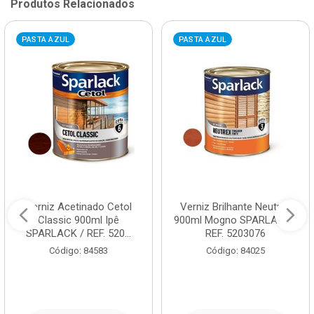
Produtos Relacionados
PASTA AZUL
PASTA AZUL
Verniz Acetinado Cetol
Verniz Brilhante Neutrex
Classic 900ml Ipê
900ml Mogno SPARLACK /
SPARLACK / REF. 520...
REF. 5203076
Código: 84583
Código: 84025