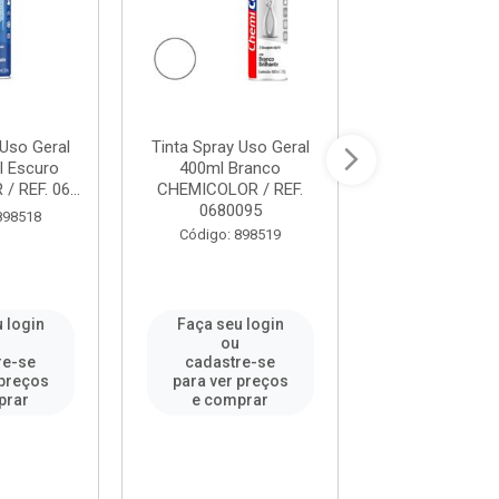
 Uso Geral
Tinta Spray Uso Geral
Tinta Spray Us
l Escuro
400ml Branco
400ml Branco
 REF. 06...
CHEMICOLOR / REF.
CHEMICOLOR / R
0680095
898518
Código: 89
Código: 898519
 login
Faça seu login
Faça seu l
u
ou
ou
re-se
cadastre-se
cadastre-
 preços
para ver preços
para ver pr
prar
e comprar
e compr