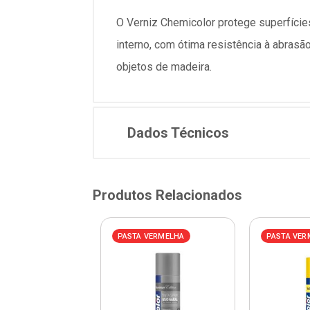
O Verniz Chemicolor protege superfícies
interno, com ótima resistência à abrasã
objetos de madeira.
Dados Técnicos
Produtos Relacionados
VERMELHA
PASTA VERMELHA
PASTA VER