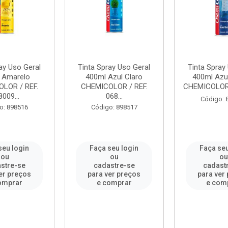
ay Uso Geral
Tinta Spray Uso Geral
Tinta Spray
 Amarelo
400ml Azul Claro
400ml Azu
LOR / REF.
CHEMICOLOR / REF.
CHEMICOLOR /
009...
068...
Código: 
o: 898516
Código: 898517
seu login
Faça seu login
Faça seu
ou
ou
o
stre-se
cadastre-se
cadast
er preços
para ver preços
para ver
omprar
e comprar
e com