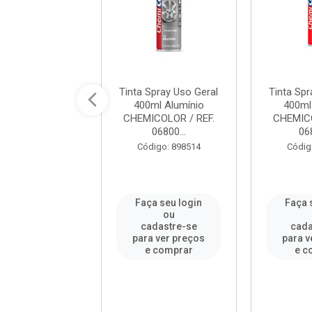
Spray Uso Geral
Tinta Spray Uso Geral
Tinta Spr
 Violeta Claro
400ml Alumínio
400ml
OLOR / REF. ...
CHEMICOLOR / REF.
CHEMICO
06800...
068
digo: 898534
Código: 898514
Códig
a seu login
Faça seu login
Faça 
ou
ou
adastre-se
cadastre-se
cada
a ver preços
para ver preços
para v
e comprar
e comprar
e c