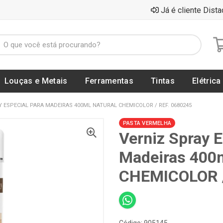
Já é cliente Dista
Louças e Metais
Ferramentas
Tintas
Elétrica
Y ESPECIAL PARA MADEIRAS 400ML NATURAL CHEMICOLOR / REF. 0680245
PASTA VERMELHA
Verniz Spray E
Madeiras 400m
CHEMICOLOR /