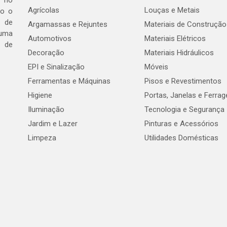
a no
Agrícolas
Louças e Metais
do o
 de
Argamassas e Rejuntes
Materiais de Construção
 uma
Automotivos
Materiais Elétricos
e de
Decoração
Materiais Hidráulicos
EPI e Sinalização
Móveis
Ferramentas e Máquinas
Pisos e Revestimentos
Higiene
Portas, Janelas e Ferra
Iluminação
Tecnologia e Segurança
Jardim e Lazer
Pinturas e Acessórios
Limpeza
Utilidades Domésticas