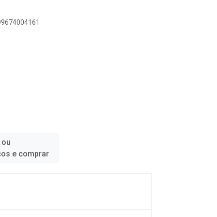
899674004161
 ou
ços e comprar