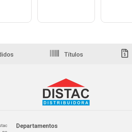
didos
Títulos
Departamentos
tac