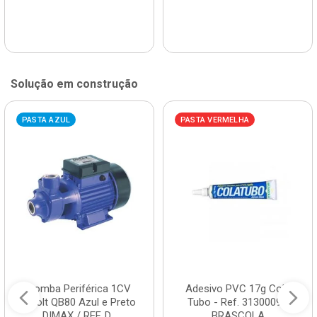
Solução em construção
PASTA AZUL
PASTA VERMELHA
Bomba Periférica 1CV
Adesivo PVC 17g Cola
Bivolt QB80 Azul e Preto
Tubo - Ref. 3130009 -
DIMAX / REF. D...
BRASCOLA