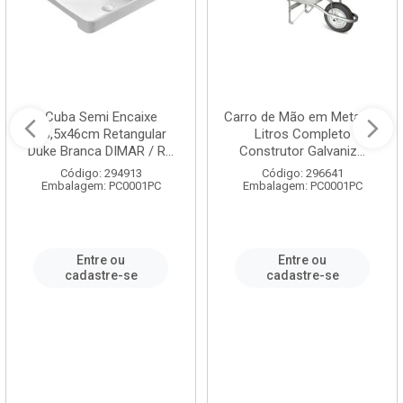
Cuba Semi Encaixe
Carro de Mão em Metal 60
58,5x46cm Retangular
Litros Completo
Duke Branca DIMAR / R...
Construtor Galvaniz...
Código: 294913
Código: 296641
Embalagem: PC0001PC
Embalagem: PC0001PC
Entre ou
Entre ou
cadastre-se
cadastre-se