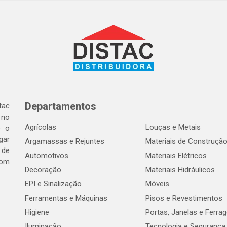
Departamentos
tac
 no
Agrícolas
Louças e Metais
o o
gar
Argamassas e Rejuntes
Materiais de Construçã
 de
Automotivos
Materiais Elétricos
com
Decoração
Materiais Hidráulicos
EPI e Sinalização
Móveis
Ferramentas e Máquinas
Pisos e Revestimentos
Higiene
Portas, Janelas e Ferra
Iluminação
Tecnologia e Segurança