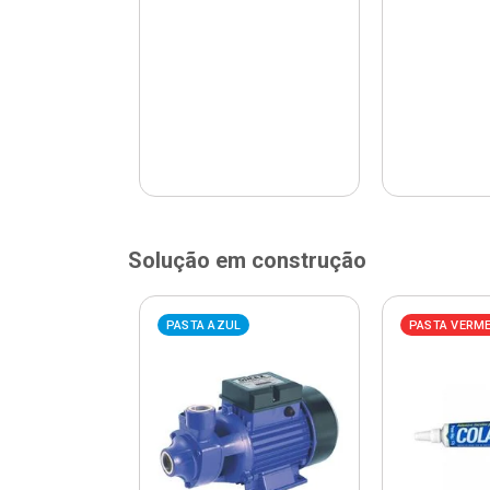
Solução em construção
ELHA
PASTA AZUL
PASTA VERM