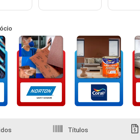
ócio
idos
Títulos