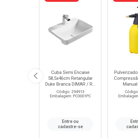
 Rede Aço
Cuba Semi Encaixe
Pulverizado
0 Zincado 12
58,5x46cm Retangular
Compressão
f.91610 - ...
Duke Branca DIMAR / R...
Manual 
o: 18790
Código: 294913
Código
m: SC0012PA
Embalagem: PC0001PC
Embalagem
re ou
Entre ou
Ent
stre-se
cadastre-se
cadas