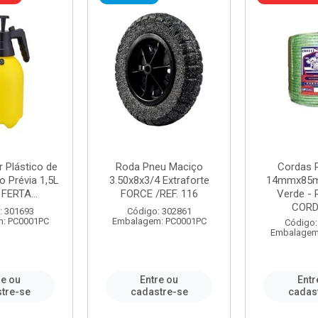
r Plástico de
Roda Pneu Maciço
Cordas P
 Prévia 1,5L
3.50x8x3/4 Extraforte
14mmx85m
FERTA...
FORCE /REF. 116
Verde - 
CORDA
: 301693
Código: 302861
: PC0001PC
Embalagem: PC0001PC
Código:
Embalagem
re ou
Entre ou
Entr
tre-se
cadastre-se
cadas