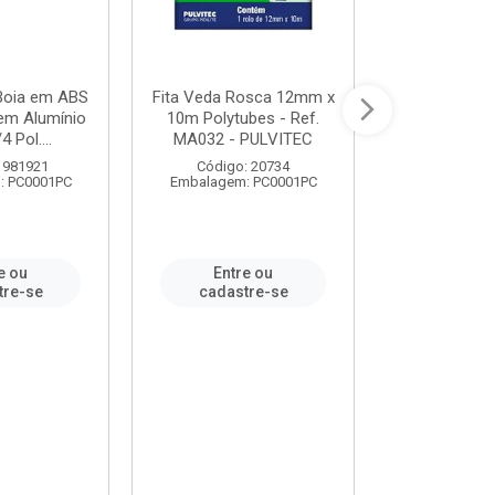
 Boia em ABS
Fita Veda Rosca 12mm x
Tê Soldável
em Alumínio
10m Polytubes - Ref.
Ref.222002
4 Pol....
MA032 - PULVITEC
 981921
Código: 20734
Código:
: PC0001PC
Embalagem: PC0001PC
Embalagem:
e ou
Entre ou
Entr
tre-se
cadastre-se
cadast