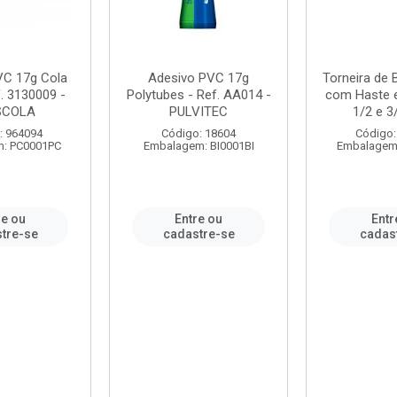
VC 17g Cola
Adesivo PVC 17g
Torneira de
. 3130009 -
Polytubes - Ref. AA014 -
com Haste 
SCOLA
PULVITEC
1/2 e 3/
: 964094
Código: 18604
Código:
: PC0001PC
Embalagem: BI0001BI
Embalagem
re ou
Entre ou
Entr
tre-se
cadastre-se
cadas