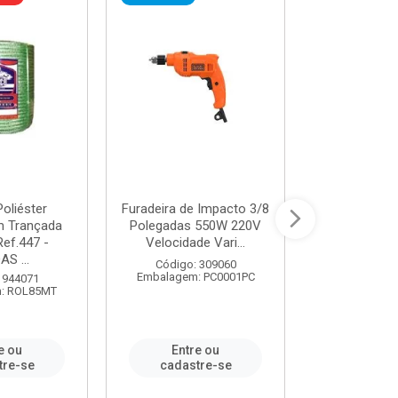
oliéster
Furadeira de Impacto 3/8
Tomada em B
 Trançada
Polegadas 550W 220V
2P+T 20A Ne
Ref.447 -
Velocidade Vari...
/ REF. 
S ...
Código: 309060
Código:
Embalagem: PC0001PC
Embalagem:
 944071
: ROL85MT
e ou
Entre ou
Entr
tre-se
cadastre-se
cadast