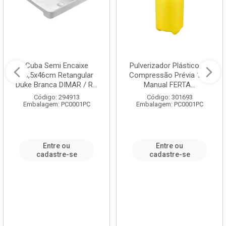
Cuba Semi Encaixe
Pulverizador Plástico de
58,5x46cm Retangular
Compressão Prévia 1,5L
Duke Branca DIMAR / R...
Manual FERTA...
Código: 294913
Código: 301693
Embalagem: PC0001PC
Embalagem: PC0001PC
Entre ou
Entre ou
cadastre-se
cadastre-se