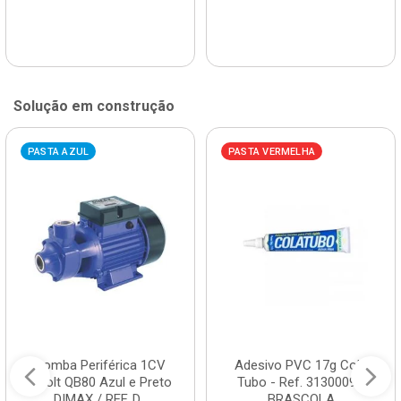
Solução em construção
PASTA AZUL
PASTA VERMELHA
Bomba Periférica 1CV
Adesivo PVC 17g Cola
Bivolt QB80 Azul e Preto
Tubo - Ref. 3130009 -
DIMAX / REF. D...
BRASCOLA