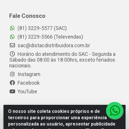
Fale Conosco
(81) 3229-5577 (SAC)
(81) 3229-5566 (Televendas)
sac@distacdistribuidora.com.br
Horário do atendimento do SAC - Segunda a
Sábado das 08:00 às 18:00hrs, exceto feriados
nacionais.
Instagram
Facebook
YouTube
O nosso site coleta cookies próprios e de
Distac Distribuidora - Av. Durval de Góes Monteiro, 7049
terceiros para proporcionar uma experiência
- Jardim Petrópolis - Maceió/AL - CEP 57061-000 - CNPJ
personalizada ao usuário, apresentar publicidade
08.072.649/0001-20