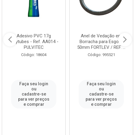
Adesivo PVC 17g
Anel de Vedação em
Polytubes - Ref. AA014 -
Borracha para Esgoto
PULVITEC
50mm FORTLEV / REF. ...
Código: 18604
Código: 995521
Faça seu login
Faça seu login
ou
ou
cadastre-se
cadastre-se
para ver preços
para ver preços
e comprar
e comprar