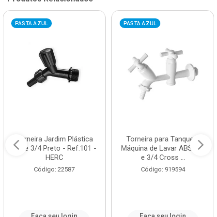
PASTA AZUL
PASTA AZUL
Torneira Jardim Plástica
Torneira para Tanque e
1/2 e 3/4 Preto - Ref.101 -
Máquina de Lavar ABS 1/2
HERC
e 3/4 Cross ...
Código: 22587
Código: 919594
Faça seu login
Faça seu login