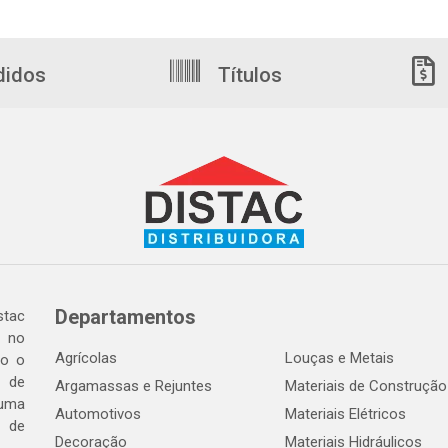
didos
Títulos
Departamentos
tac
a no
Agrícolas
Louças e Metais
do o
 de
Argamassas e Rejuntes
Materiais de Construção
 uma
Automotivos
Materiais Elétricos
e de
Decoração
Materiais Hidráulicos