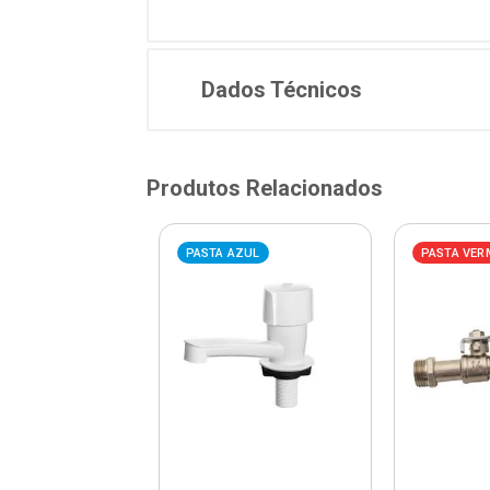
Dados Técnicos
Produtos Relacionados
VERMELHA
PASTA AZUL
PASTA VER