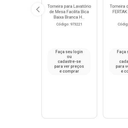
a para Lavatório
Torneira para Lavatório
Torneira 
esa com Bica
de Mesa Facilita Bica
FERTAK 
ind C33 Crom...
Baixa Branca H...
digo: 306609
Código: 973221
Códig
a seu login
Faça seu login
Faça 
ou
ou
adastre-se
cadastre-se
cada
a ver preços
para ver preços
para v
e comprar
e comprar
e c