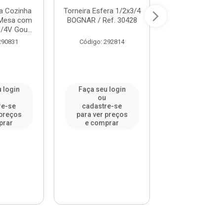
ra Cozinha
Torneira Esfera 1/2x3/4
Torneira para 
Mesa com
BOGNAR / Ref. 30428
de Mesa com
/4V Gou...
Móvel 1/4 de Vol
290831
Código: 292814
Código: 30
 login
Faça seu login
Faça seu l
u
ou
ou
re-se
cadastre-se
cadastre-
 preços
para ver preços
para ver pr
prar
e comprar
e compr