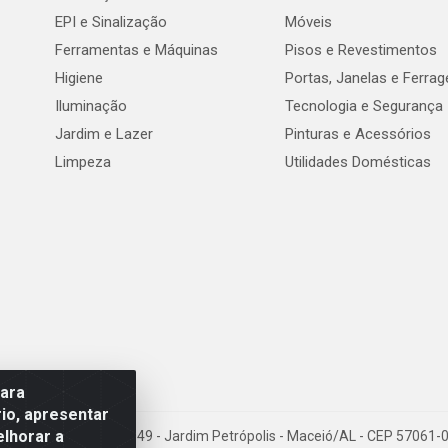
EPI e Sinalização
Móveis
Ferramentas e Máquinas
Pisos e Revestimentos
Higiene
Portas, Janelas e Ferra
Iluminação
Tecnologia e Segurança
Jardim e Lazer
Pinturas e Acessórios
Limpeza
Utilidades Domésticas
para
io, apresentar
elhorar a
val de Góes Monteiro, 7049 - Jardim Petrópolis - Maceió/AL - CEP 5706