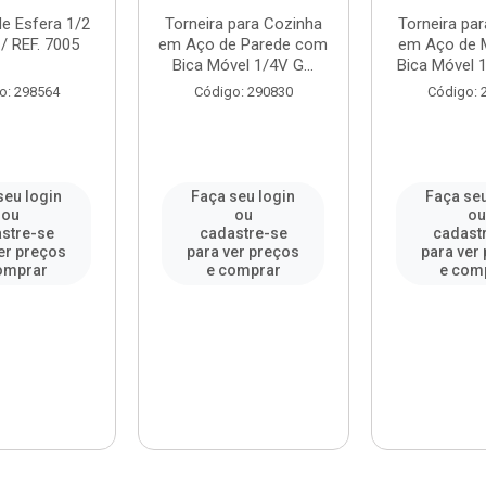
de Esfera 1/2
Torneira para Cozinha
Torneira pa
/ REF. 7005
em Aço de Parede com
em Aço de 
Bica Móvel 1/4V G...
Bica Móvel 1
o: 298564
Código: 290830
Código: 
seu login
Faça seu login
Faça seu
ou
ou
o
stre-se
cadastre-se
cadast
er preços
para ver preços
para ver
omprar
e comprar
e com