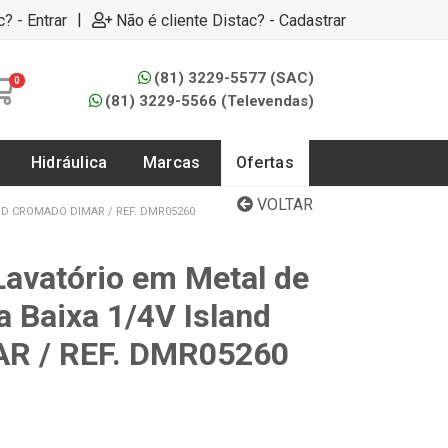
|
c? - Entrar
Não é cliente Distac? - Cadastrar
(81) 3229-5577 (SAC)
0
(81) 3229-5566 (Televendas)
Hidráulica
Marcas
Ofertas
VOLTAR
ND CROMADO DIMAR / REF. DMR05260
Lavatório em Metal de
 Baixa 1/4V Island
R / REF. DMR05260