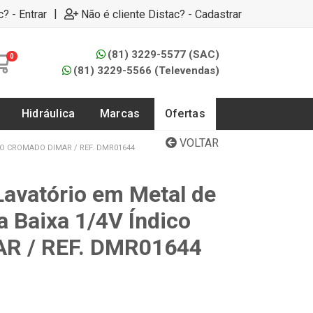
|
c? - Entrar
Não é cliente Distac? - Cadastrar
(81) 3229-5577 (SAC)
0
(81) 3229-5566 (Televendas)
Hidráulica
Marcas
Ofertas
VOLTAR
CO CROMADO DIMAR / REF. DMR01644
Lavatório em Metal de
 Baixa 1/4V Índico
R / REF. DMR01644