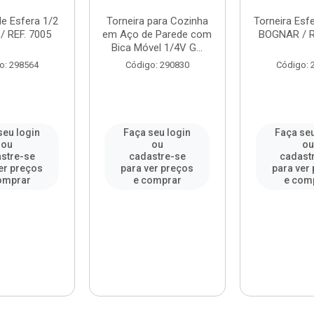
de Esfera 1/2
Torneira para Cozinha
Torneira Esf
/ REF. 7005
em Aço de Parede com
BOGNAR / R
Bica Móvel 1/4V G...
o: 298564
Código: 290830
Código: 
seu login
Faça seu login
Faça seu
ou
ou
o
stre-se
cadastre-se
cadast
er preços
para ver preços
para ver
omprar
e comprar
e com