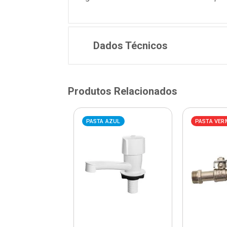
Dados Técnicos
Produtos Relacionados
VERMELHA
PASTA AZUL
PASTA VER