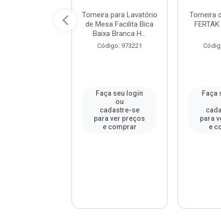
ra para Tanque
Torneira para Lavatório
Torneira 
 de Parede 1/4V
de Mesa Facilita Bica
FERTAK 
om Bico Atl...
Baixa Branca H...
digo: 290833
Código: 973221
Códig
a seu login
Faça seu login
Faça 
ou
ou
adastre-se
cadastre-se
cada
a ver preços
para ver preços
para v
e comprar
e comprar
e c