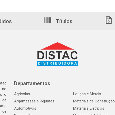
didos
Títulos
Departamentos
tac
a no
Agrícolas
Louças e Metais
do o
 de
Argamassas e Rejuntes
Materiais de Construção
 uma
Automotivos
Materiais Elétricos
e de