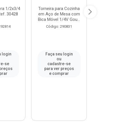
era 1/2x3/4
Torneira para Cozinha
Torneira para 
ef. 30428
em Aço de Mesa com
de Mesa com
Bica Móvel 1/4V Gou...
Móvel 1/4 de Vol
292814
Código: 290831
Código: 30
 login
Faça seu login
Faça seu l
u
ou
ou
re-se
cadastre-se
cadastre-
 preços
para ver preços
para ver pr
prar
e comprar
e compr