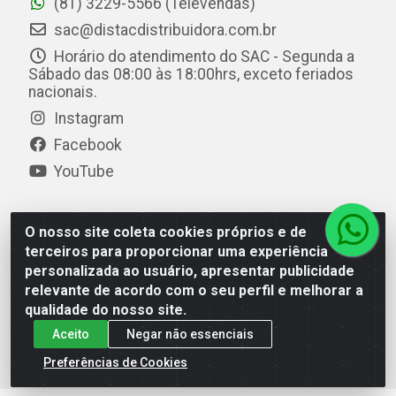
(81) 3229-5566 (Televendas)
sac@distacdistribuidora.com.br
Horário do atendimento do SAC - Segunda a
Sábado das 08:00 às 18:00hrs, exceto feriados
nacionais.
Instagram
Facebook
YouTube
O nosso site coleta cookies próprios e de
Distac Distribuidora - Av. Durval de Góes Monteiro, 7049
terceiros para proporcionar uma experiência
- Jardim Petrópolis - Maceió/AL - CEP 57061-000 - CNPJ
personalizada ao usuário, apresentar publicidade
08.072.649/0001-20
relevante de acordo com o seu perfil e melhorar a
qualidade do nosso site.
Aceito
Negar não essenciais
Preferências de Cookies