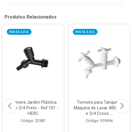
Produtos Relacionados
PASTA AZUL
PASTA AZUL
Torneira Jardim Plástica
Torneira para Tanque e
1/2 e 3/4 Preto - Ref.101 -
Máquina de Lavar ABS 1/2
HERC
e 3/4 Cross ...
Código: 22587
Código: 919594