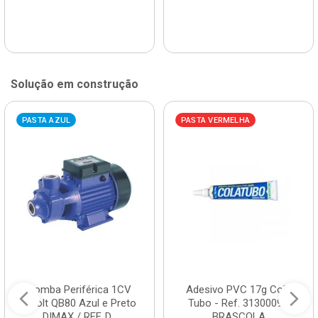
Solução em construção
PASTA AZUL
PASTA VERMELHA
Bomba Periférica 1CV
Adesivo PVC 17g Cola
Bivolt QB80 Azul e Preto
Tubo - Ref. 3130009 -
DIMAX / REF. D...
BRASCOLA