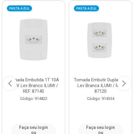
PASTA AZUL
PASTA AZUL
Tomada Embutida 1T 10A
Tomada Embutir Dupla 10A
250V Lev Branco ILUMI /
Lev Branca ILUMI / REF.
REF. 87140
87120
Código: 914822
Código: 914334
Faça seu login
Faça seu login
ou
ou