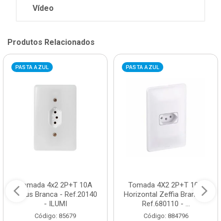
Vídeo
Produtos Relacionados
PASTA AZUL
PASTA AZUL
Tomada 4x2 2P+T 10A
Tomada 4X2 2P+T 10A
Stylus Branca - Ref.20140
Horizontal Zeffia Branca -
- ILUMI
Ref.680110 - ...
Código: 85679
Código: 884796