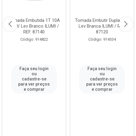
Tomada Embutida 1T 10A
Tomada Embutir Dupla 10A
250V Lev Branco ILUMI /
Lev Branca ILUMI / REF.
REF. 87140
87120
Código: 914822
Código: 914334
Faça seu login
Faça seu login
ou
ou
cadastre-se
cadastre-se
para ver preços
para ver preços
e comprar
e comprar