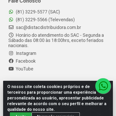
Fale Conosco
(81) 3229-5577 (SAC)
(81) 3229-5566 (Televendas)
sac@distacdistribuidora.com.br
Horário do atendimento do SAC - Segunda a
Sábado das 08:00 às 18:00hrs, exceto feriados
nacionais.
Instagram
Facebook
YouTube
O nosso site coleta cookies próprios e de
Distac Distribuidora - Av. Durval de Góes Monteiro, 7049
terceiros para proporcionar uma experiência
- Jardim Petrópolis - Maceió/AL - CEP 57061-000 - CNPJ
personalizada ao usuário, apresentar publicidade
08.072.649/0001-20
relevante de acordo com o seu perfil e melhorar a
qualidade do nosso site.