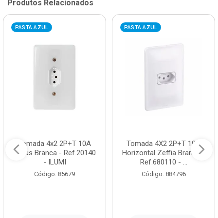
Produtos Relacionados
PASTA AZUL
PASTA AZUL
Tomada 4x2 2P+T 10A
Tomada 4X2 2P+T 10A
Stylus Branca - Ref.20140
Horizontal Zeffia Branca -
- ILUMI
Ref.680110 - ...
Código: 85679
Código: 884796