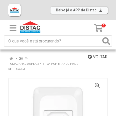
Baixe já o APP da Distac
0
VOLTAR
INÍCIO
TOMADA 4X2 DUPLA 2P+T 10A POP BRANCO PIAL /
REF. LGX303