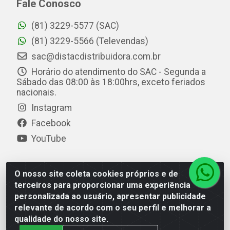
Fale Conosco
(81) 3229-5577 (SAC)
(81) 3229-5566 (Televendas)
sac@distacdistribuidora.com.br
Horário do atendimento do SAC - Segunda a
Sábado das 08:00 às 18:00hrs, exceto feriados
nacionais.
Instagram
Facebook
YouTube
O nosso site coleta cookies próprios e de
Distac Distribuidora - Av. Durval de Góes Monteiro, 7049
terceiros para proporcionar uma experiência
- Jardim Petrópolis - Maceió/AL - CEP 57061-000 - CNPJ
personalizada ao usuário, apresentar publicidade
08.072.649/0001-20
relevante de acordo com o seu perfil e melhorar a
qualidade do nosso site.