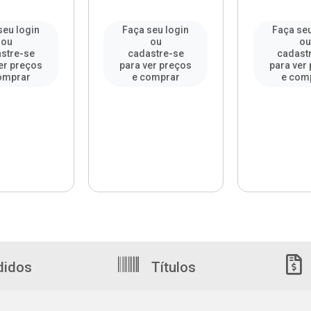
seu login
Faça seu login
Faça seu
ou
ou
o
stre-se
cadastre-se
cadast
er preços
para ver preços
para ver
omprar
e comprar
e com
didos
Títulos