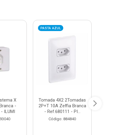
PASTA AZUL
PASTA VERMELHA
stema X
Tomada 4X2 2Tomadas
Tomada 4X2 2
Branca -
2P+T 10A Zeffia Branca
Horizontal Petr
 - ILUMI
- Ref.680111 - PI...
- Ref. 39032 
 93040
Código: 884840
Código: 96