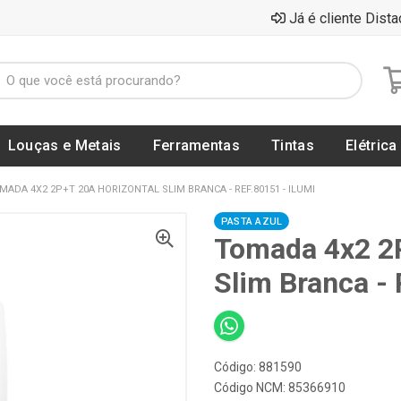
Já é cliente Dista
Louças e Metais
Ferramentas
Tintas
Elétrica
MADA 4X2 2P+T 20A HORIZONTAL SLIM BRANCA - REF.80151 - ILUMI
PASTA AZUL
Tomada 4x2 2P
Slim Branca -
Código: 881590
Código NCM: 85366910