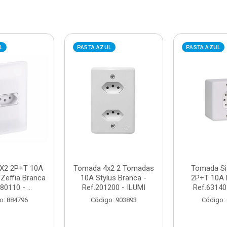
L
PASTA AZUL
PASTA AZUL
X2 2P+T 10A
Tomada 4x2 2 Tomadas
Tomada Si
 Zeffia Branca
10A Stylus Branca -
2P+T 10A 
80110 - ...
Ref.201200 - ILUMI
Ref.63140
o: 884796
Código: 903893
Código: