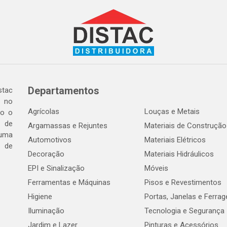
Departamentos
tac
a no
Agrícolas
Louças e Metais
do o
 de
Argamassas e Rejuntes
Materiais de Construção
 uma
Automotivos
Materiais Elétricos
e de
Decoração
Materiais Hidráulicos
EPI e Sinalização
Móveis
Ferramentas e Máquinas
Pisos e Revestimentos
Higiene
Portas, Janelas e Ferra
Iluminação
Tecnologia e Segurança
Jardim e Lazer
Pinturas e Acessórios