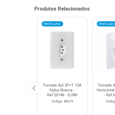
Produtos Relacionados
VERMELHA
PASTA AZUL
PASTA AZU
 Dupla 4x2 2P+T
Tomada 4x2 2P+T 10A
Tomada 4
Click Branca
Stylus Branca -
Horizontal
RONIC / REF.
Ref.20140 - ILUMI
- Ref.6
4908...
Código: 85679
Códig
digo: 310084