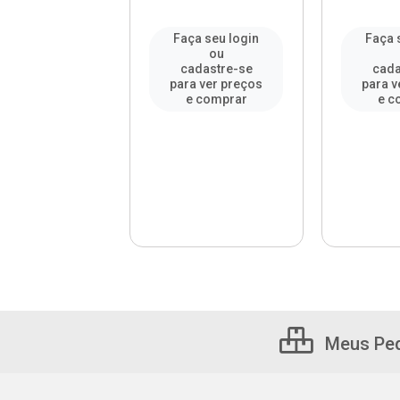
a seu login
Faça seu login
Faça 
ou
ou
adastre-se
cadastre-se
cada
a ver preços
para ver preços
para v
e comprar
e comprar
e c
Meus Pe