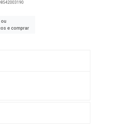
898542003190
 ou
ços e comprar