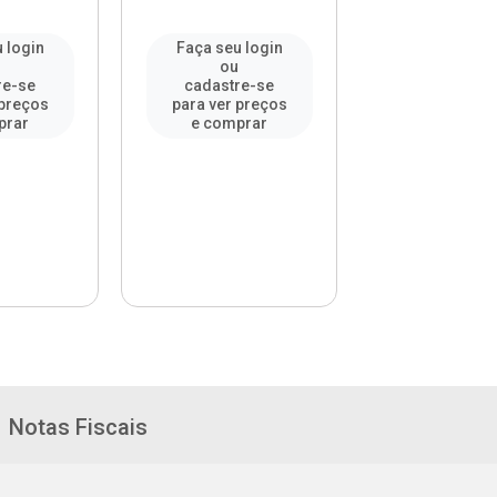
 login
Faça seu login
Faça seu l
u
ou
ou
re-se
cadastre-se
cadastre-
 preços
para ver preços
para ver pr
prar
e comprar
e compr
Notas Fiscais