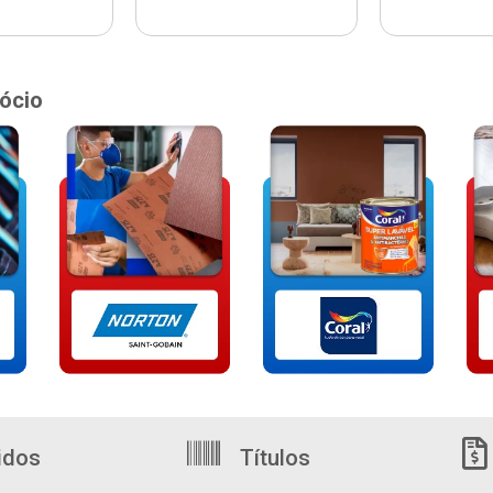
ócio
idos
Títulos