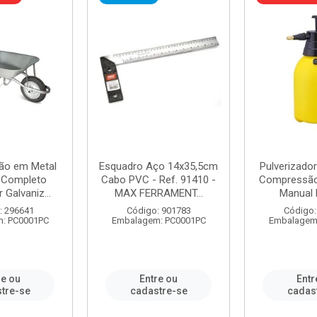
ão em Metal
Esquadro Aço 14x35,5cm
Pulverizador
s Completo
Cabo PVC - Ref. 91410 -
Compressão 
 Galvaniz...
MAX FERRAMENT...
Manual 
: 296641
Código: 901783
Código:
: PC0001PC
Embalagem: PC0001PC
Embalagem
re ou
Entre ou
Entr
tre-se
cadastre-se
cadas