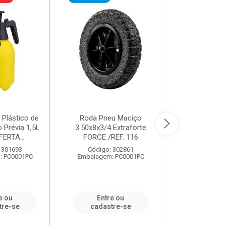
 Plástico de
Roda Pneu Maciço
Cordas P
Prévia 1,5L
3.50x8x3/4 Extraforte
14mmx85m 
FERTA...
FORCE /REF. 116
Verde - R
CORDA
 301693
Código: 302861
: PC0001PC
Embalagem: PC0001PC
Código:
Embalagem
e ou
Entre ou
Entr
tre-se
cadastre-se
cadast