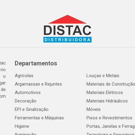
Departamentos
tac
 no
Agrícolas
Louças e Metais
o o
gar
Argamassas e Rejuntes
Materiais de Construçã
 de
Automotivos
Materiais Elétricos
com
Decoração
Materiais Hidráulicos
EPI e Sinalização
Móveis
Ferramentas e Máquinas
Pisos e Revestimentos
Higiene
Portas, Janelas e Ferra
Iluminação
Tecnologia e Segurança