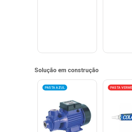
Solução em construção
ELHA
PASTA AZUL
PASTA VERM