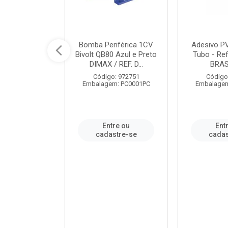
ável em PVC
Bomba Periférica 1CV
Adesivo P
ORTLEV / REF.
Bivolt QB80 Azul e Preto
Tubo - Ref
10129
DIMAX / REF. D...
BRA
: 995336
Código: 972751
Código
m: PC0001PC
Embalagem: PC0001PC
Embalagem
re ou
Entre ou
Ent
stre-se
cadastre-se
cadas