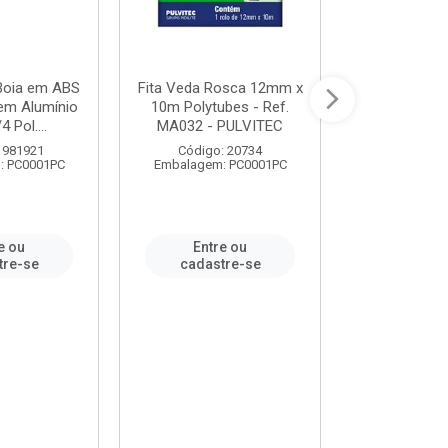
 Boia em ABS
Fita Veda Rosca 12mm x
Tê Soldável
em Alumínio
10m Polytubes - Ref.
Ref.222002
4 Pol....
MA032 - PULVITEC
 981921
Código: 20734
Código:
: PC0001PC
Embalagem: PC0001PC
Embalagem:
e ou
Entre ou
Entr
tre-se
cadastre-se
cadast