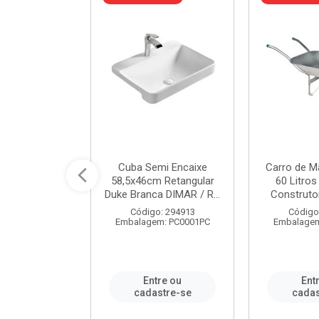
a de Aço Tipo
Cuba Semi Encaixe
Carro de M
/4 Polegada
58,5x46cm Retangular
60 Litro
- Ref.9...
Duke Branca DIMAR / R...
Construtor
o: 25600
Código: 294913
Código
m: PC0001PC
Embalagem: PC0001PC
Embalagem
re ou
Entre ou
Ent
stre-se
cadastre-se
cadas