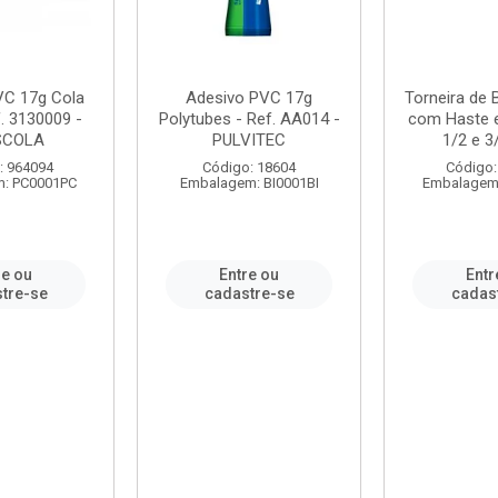
VC 17g Cola
Adesivo PVC 17g
Torneira de
. 3130009 -
Polytubes - Ref. AA014 -
com Haste 
SCOLA
PULVITEC
1/2 e 3/
: 964094
Código: 18604
Código:
: PC0001PC
Embalagem: BI0001BI
Embalagem
re ou
Entre ou
Entr
tre-se
cadastre-se
cadas