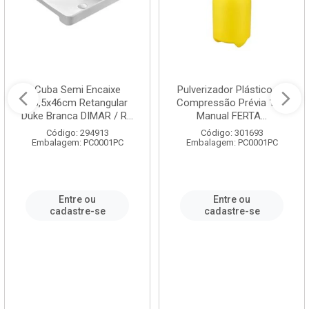
Cuba Semi Encaixe
Pulverizador Plástico de
58,5x46cm Retangular
Compressão Prévia 1,5L
Duke Branca DIMAR / R...
Manual FERTA...
Código: 294913
Código: 301693
Embalagem: PC0001PC
Embalagem: PC0001PC
Entre ou
Entre ou
cadastre-se
cadastre-se