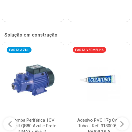
Solução em construção
PASTA AZUL
PASTA VERMELHA
Bomba Periférica 1CV
Adesivo PVC 17g Cola
Bivolt QB80 Azul e Preto
Tubo - Ref. 3130009 -
DIMAX / REF. D...
BRASCOLA