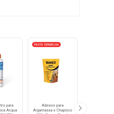
PASTA VERMELHA
PASTA VERMELHA
itro para
Adesivo para
Primer Asfáltic
tica Acqua
Argamassa e Chapisco
de Água 3,6L