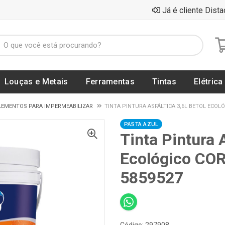
Já é cliente Dista
Louças e Metais
Ferramentas
Tintas
Elétrica
EMENTOS PARA IMPERMEABILIZAR
TINTA PINTURA ASFÁLTICA 3,6L BETOL ECOLÓ
PASTA AZUL
Tinta Pintura 
Ecológico CO
5859527