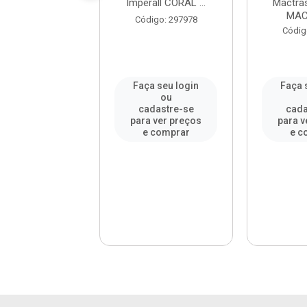
ca Acqua 18L ...
Imperall CORAL ...
Mactra
MACT
digo: 877120
Código: 297978
Códig
a seu login
Faça seu login
Faça 
ou
ou
adastre-se
cadastre-se
cada
a ver preços
para ver preços
para v
e comprar
e comprar
e c