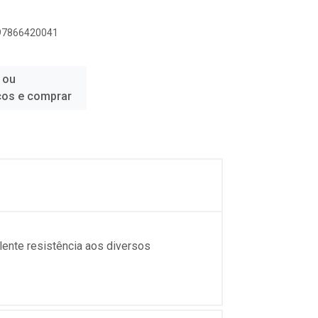
897866420041
 ou
ços e comprar
ente resistência aos diversos