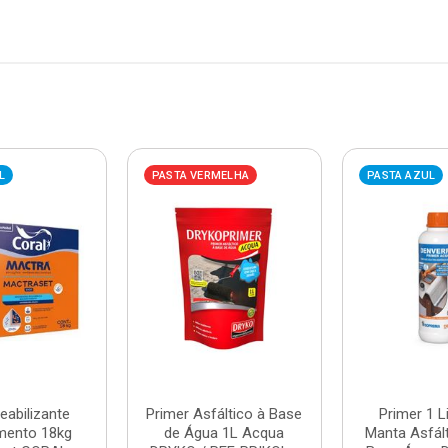
L
PASTA VERMELHA
PASTA AZUL
abilizante
Primer Asfáltico à Base
Primer 1 L
mento 18kg
de Água 1L Acqua
Manta Asfál