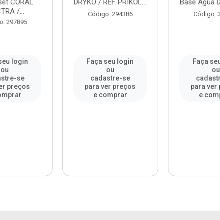
set CORAL
DRYKO / REF. PRIKOL...
Base Água D
RA /...
Código: 294386
Código: 
o: 297895
seu login
Faça seu login
Faça seu
ou
ou
o
stre-se
cadastre-se
cadast
er preços
para ver preços
para ver
omprar
e comprar
e com