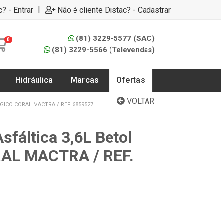
|
c? - Entrar
Não é cliente Distac? - Cadastrar
(81) 3229-5577 (SAC)
0
(81) 3229-5566 (Televendas)
Hidráulica
Marcas
Ofertas
VOLTAR
GICO CORAL MACTRA / REF. 5859527
Asfáltica 3,6L Betol
RAL MACTRA / REF.