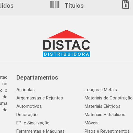
didos
Títulos
Departamentos
tac
a no
Agrícolas
Louças e Metais
do o
 de
Argamassas e Rejuntes
Materiais de Construção
 uma
Automotivos
Materiais Elétricos
e de
Decoração
Materiais Hidráulicos
EPI e Sinalização
Móveis
Ferramentas e Máquinas
Pisos e Revestimentos