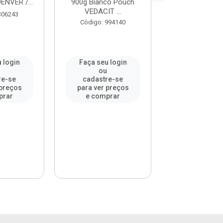
ENVER /...
900g Bianco Pouch
DRYKO / REF. 
VEDACIT ...
306243
Código: 29
Código: 994140
 login
Faça seu login
Faça seu l
u
ou
ou
re-se
cadastre-se
cadastre-
 preços
para ver preços
para ver pr
prar
e comprar
e compr