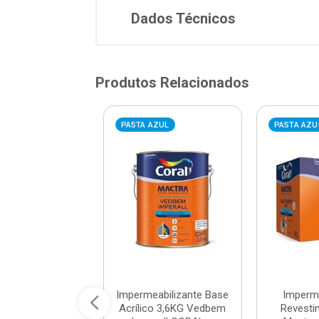
Dados Técnicos
Produtos Relacionados
VERMELHA
PASTA AZUL
PASTA AZU
a Impermeável
Impermeabilizante Base
Imperme
ilhante Pintura
Acrílico 3,6KG Vedbem
Revesti