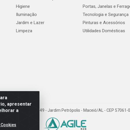
Higiene
Portas, Janelas e Ferra
Iluminação
Tecnologia e Segurança
Jardim e Lazer
Pinturas e Acessórios
Limpeza
Utilidades Domésticas
para
io, apresentar
elhorar a
val de Góes Monteiro, 7049 - Jardim Petrópolis - Maceió/AL - CEP 5706
 Cookies