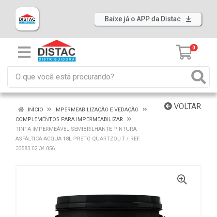
Baixe já o APP da Distac
0
VOLTAR
INÍCIO
IMPERMEABILIZAÇÃO E VEDAÇÃO
COMPLEMENTOS PARA IMPERMEABILIZAR
TINTA IMPERMEÁVEL SEMIBRILHANTE PINTURA
ASFÁLTICA ACQUA 18L PRETO QUARTZOLIT / REF.
33583.02.34.056