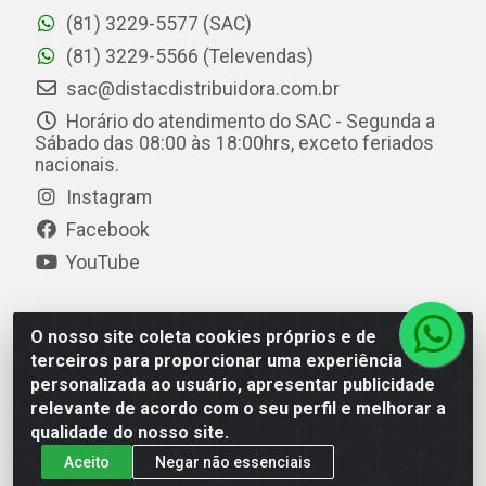
(81) 3229-5577 (SAC)
(81) 3229-5566 (Televendas)
sac@distacdistribuidora.com.br
Horário do atendimento do SAC - Segunda a
Sábado das 08:00 às 18:00hrs, exceto feriados
nacionais.
Instagram
Facebook
YouTube
O nosso site coleta cookies próprios e de
Distac Distribuidora - Av. Durval de Góes Monteiro, 7049
terceiros para proporcionar uma experiência
- Jardim Petrópolis - Maceió/AL - CEP 57061-000 - CNPJ
personalizada ao usuário, apresentar publicidade
08.072.649/0001-20
relevante de acordo com o seu perfil e melhorar a
qualidade do nosso site.
Aceito
Negar não essenciais