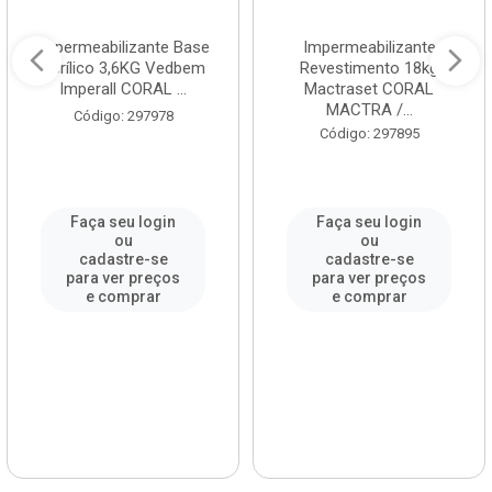
Impermeabilizante Base
Impermeabilizante
Acrílico 3,6KG Vedbem
Revestimento 18kg
Imperall CORAL ...
Mactraset CORAL
MACTRA /...
Código: 297978
Código: 297895
Faça seu login
Faça seu login
ou
ou
cadastre-se
cadastre-se
para ver preços
para ver preços
e comprar
e comprar