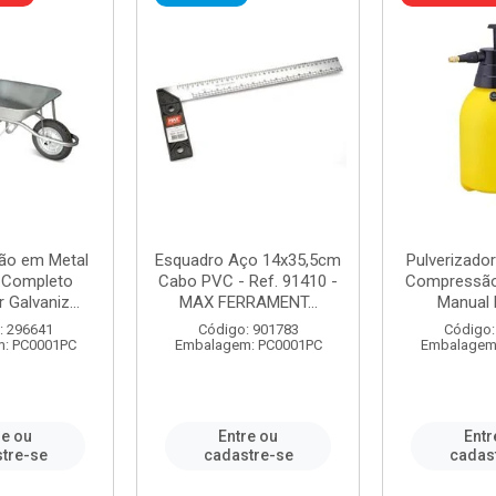
ão em Metal
Esquadro Aço 14x35,5cm
Pulverizador
s Completo
Cabo PVC - Ref. 91410 -
Compressão 
 Galvaniz...
MAX FERRAMENT...
Manual 
: 296641
Código: 901783
Código:
: PC0001PC
Embalagem: PC0001PC
Embalagem
re ou
Entre ou
Entr
tre-se
cadastre-se
cadas