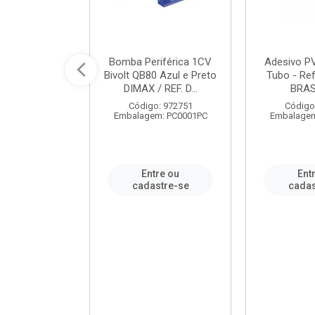
ável em PVC
Bomba Periférica 1CV
Adesivo P
ORTLEV / REF.
Bivolt QB80 Azul e Preto
Tubo - Ref
10129
DIMAX / REF. D...
BRA
: 995336
Código: 972751
Código
m: PC0001PC
Embalagem: PC0001PC
Embalagem
re ou
Entre ou
Ent
stre-se
cadastre-se
cadas