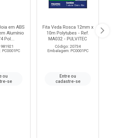
 Boia em ABS
Fita Veda Rosca 12mm x
Tê Soldável
em Alumínio
10m Polytubes - Ref.
Ref.222002
4 Pol....
MA032 - PULVITEC
 981921
Código: 20734
Código:
: PC0001PC
Embalagem: PC0001PC
Embalagem:
e ou
Entre ou
Entr
tre-se
cadastre-se
cadast