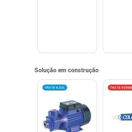
Solução em construção
ELHA
PASTA AZUL
PASTA VERM