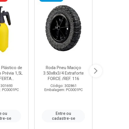
 Plástico de
Roda Pneu Maciço
Cordas P
Prévia 1,5L
3.50x8x3/4 Extraforte
14mmx85m 
FERTA...
FORCE /REF. 116
Verde - R
CORDA
 301693
Código: 302861
: PC0001PC
Embalagem: PC0001PC
Código:
Embalagem
e ou
Entre ou
Entr
tre-se
cadastre-se
cadast