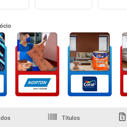
ócio
idos
Títulos