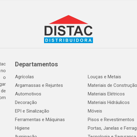
Departamentos
tac
 no
Agrícolas
Louças e Metais
o o
gar
Argamassas e Rejuntes
Materiais de Construçã
 de
Automotivos
Materiais Elétricos
com
Decoração
Materiais Hidráulicos
EPI e Sinalização
Móveis
Ferramentas e Máquinas
Pisos e Revestimentos
Higiene
Portas, Janelas e Ferra
Iluminação
Tecnologia e Segurança