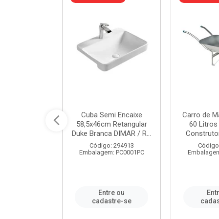
a de Aço Tipo
Cuba Semi Encaixe
Carro de M
/4 Polegada
58,5x46cm Retangular
60 Litro
- Ref.9...
Duke Branca DIMAR / R...
Construtor
o: 25600
Código: 294913
Código
m: PC0001PC
Embalagem: PC0001PC
Embalagem
re ou
Entre ou
Ent
stre-se
cadastre-se
cadas