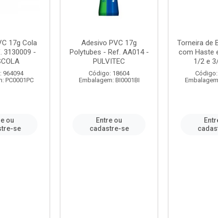
VC 17g Cola
Adesivo PVC 17g
Torneira de
. 3130009 -
Polytubes - Ref. AA014 -
com Haste 
SCOLA
PULVITEC
1/2 e 3/
: 964094
Código: 18604
Código:
: PC0001PC
Embalagem: BI0001BI
Embalagem
re ou
Entre ou
Entr
tre-se
cadastre-se
cadas