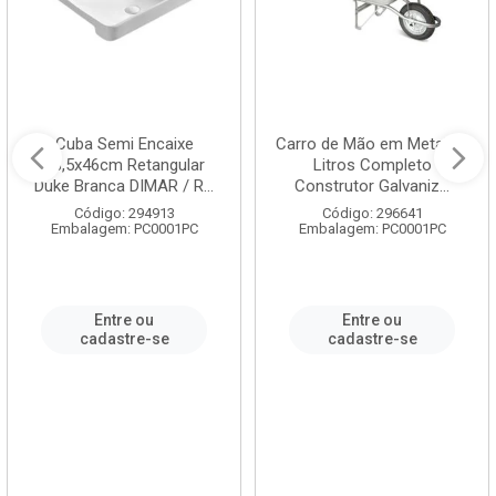
Cuba Semi Encaixe
Carro de Mão em Metal 60
58,5x46cm Retangular
Litros Completo
Duke Branca DIMAR / R...
Construtor Galvaniz...
Código: 294913
Código: 296641
Embalagem: PC0001PC
Embalagem: PC0001PC
Entre ou
Entre ou
cadastre-se
cadastre-se