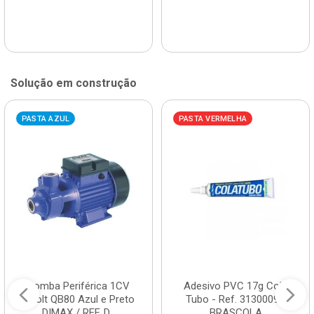
Solução em construção
PASTA AZUL
PASTA VERMELHA
Bomba Periférica 1CV
Adesivo PVC 17g Cola
Bivolt QB80 Azul e Preto
Tubo - Ref. 3130009 -
DIMAX / REF. D...
BRASCOLA