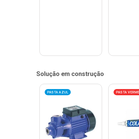
Solução em construção
ELHA
PASTA AZUL
PASTA VERM