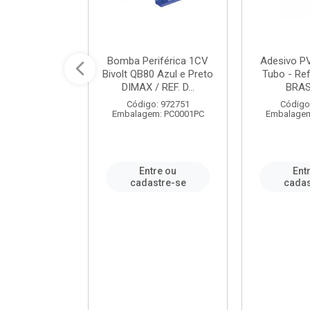
ável em PVC
Bomba Periférica 1CV
Adesivo P
ORTLEV / REF.
Bivolt QB80 Azul e Preto
Tubo - Ref
10129
DIMAX / REF. D...
BRA
: 995336
Código: 972751
Código
m: PC0001PC
Embalagem: PC0001PC
Embalagem
re ou
Entre ou
Ent
stre-se
cadastre-se
cadas