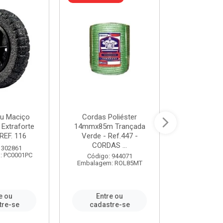
u Maciço
Cordas Poliéster
Furadeira de
 Extraforte
14mmx85m Trançada
Polegadas 
REF. 116
Verde - Ref.447 -
Velocidad
CORDAS ...
 302861
Código:
: PC0001PC
Embalagem:
Código: 944071
Embalagem: ROL85MT
e ou
Entre ou
Entr
tre-se
cadastre-se
cadast