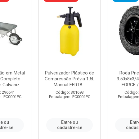
ão em Metal
Pulverizador Plástico de
Roda Pne
s Completo
Compressão Prévia 1,5L
3.50x8x3/4
 Galvaniz...
Manual FERTA...
FORCE /
: 296641
Código: 301693
Código:
: PC0001PC
Embalagem: PC0001PC
Embalagem
re ou
Entre ou
Entr
tre-se
cadastre-se
cadas