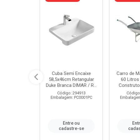
 Nivela Piso
Cuba Semi Encaixe
Carro de M
0 Peças Eco
58,5x46cm Retangular
60 Litro
TAG / REF...
Duke Branca DIMAR / R...
Construtor
: 982306
Código: 294913
Código
m: PT0050PC
Embalagem: PC0001PC
Embalagem
re ou
Entre ou
Ent
stre-se
cadastre-se
cadas