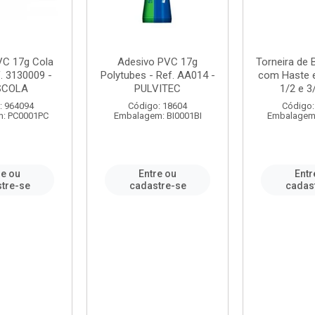
VC 17g Cola
Adesivo PVC 17g
Torneira de
. 3130009 -
Polytubes - Ref. AA014 -
com Haste 
SCOLA
PULVITEC
1/2 e 3/
: 964094
Código: 18604
Código:
: PC0001PC
Embalagem: BI0001BI
Embalagem
re ou
Entre ou
Entr
tre-se
cadastre-se
cadas