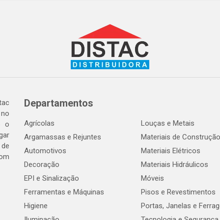
Departamentos
tac
 no
Agrícolas
Louças e Metais
o o
gar
Argamassas e Rejuntes
Materiais de Construçã
 de
Automotivos
Materiais Elétricos
com
Decoração
Materiais Hidráulicos
EPI e Sinalização
Móveis
Ferramentas e Máquinas
Pisos e Revestimentos
Higiene
Portas, Janelas e Ferra
Iluminação
Tecnologia e Segurança