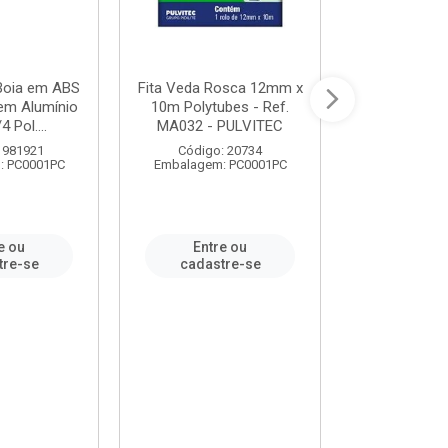
 Boia em ABS
Fita Veda Rosca 12mm x
Tê Soldável
em Alumínio
10m Polytubes - Ref.
Ref.222002
4 Pol....
MA032 - PULVITEC
 981921
Código: 20734
Código:
: PC0001PC
Embalagem: PC0001PC
Embalagem:
e ou
Entre ou
Entr
tre-se
cadastre-se
cadast