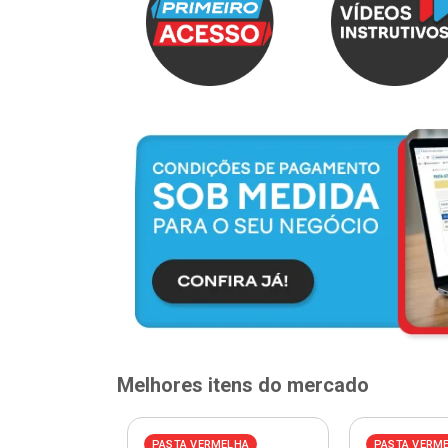
Melhores itens do mercado
ELHA
PASTA VERMELHA
PASTA VERM