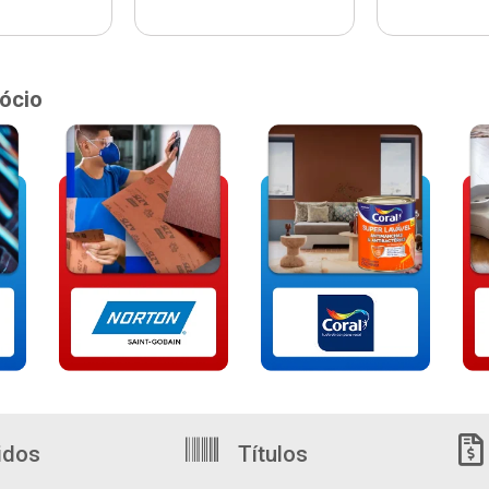
ócio
idos
Títulos