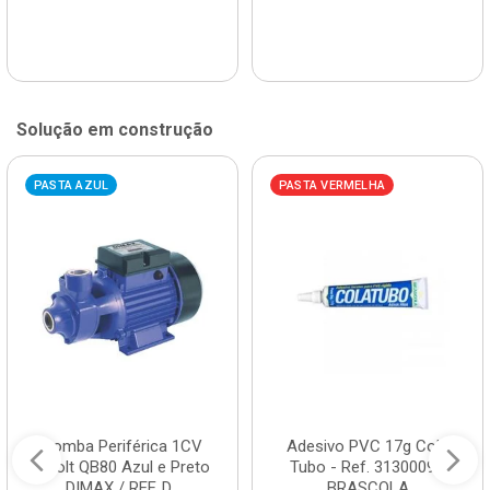
Solução em construção
PASTA AZUL
PASTA VERMELHA
Bomba Periférica 1CV
Adesivo PVC 17g Cola
Bivolt QB80 Azul e Preto
Tubo - Ref. 3130009 -
DIMAX / REF. D...
BRASCOLA