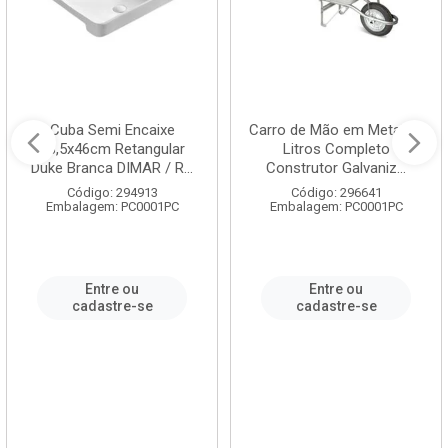
Cuba Semi Encaixe
Carro de Mão em Metal 60
58,5x46cm Retangular
Litros Completo
Duke Branca DIMAR / R...
Construtor Galvaniz...
Código: 294913
Código: 296641
Embalagem: PC0001PC
Embalagem: PC0001PC
Entre ou
Entre ou
cadastre-se
cadastre-se