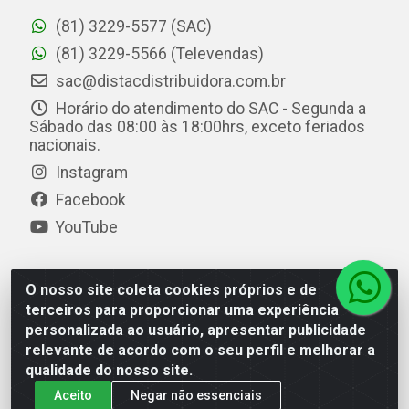
(81) 3229-5577 (SAC)
(81) 3229-5566 (Televendas)
sac@distacdistribuidora.com.br
Horário do atendimento do SAC - Segunda a
Sábado das 08:00 às 18:00hrs, exceto feriados
nacionais.
Instagram
Facebook
YouTube
O nosso site coleta cookies próprios e de
Distac Distribuidora - Av. Durval de Góes Monteiro, 7049
terceiros para proporcionar uma experiência
- Jardim Petrópolis - Maceió/AL - CEP 57061-000 - CNPJ
personalizada ao usuário, apresentar publicidade
08.072.649/0001-20
relevante de acordo com o seu perfil e melhorar a
qualidade do nosso site.
Aceito
Negar não essenciais