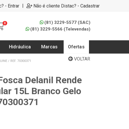
|
c? - Entrar
Não é cliente Distac? - Cadastrar
(81) 3229-5577 (SAC)
0
(81) 3229-5566 (Televendas)
Hidráulica
Marcas
Ofertas
VOLTAR
INE / REF. 70300371
 Fosca Delanil Rende
lar 15L Branco Gelo
 70300371