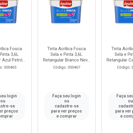
rílica Fosca
Tinta Acrílica Fosca
Tinta Acríl
Pinta 3,6L
Sela e Pinta 3,6L
Sela e Pi
 Azul Petró...
Retangular Branco Nev...
Retangular Ca
o: 300465
Código: 300467
Código: 
seu login
Faça seu login
Faça seu
ou
ou
o
stre-se
cadastre-se
cadast
er preços
para ver preços
para ver
omprar
e comprar
e com