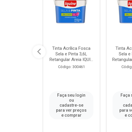
 Acrílica Fosco
Tinta Acrílica Fosca
Tinta Ac
so 3,6L Branco
Sela e Pinta 3,6L
Sela e 
QUINE / REF. ...
Retangular Areia IQUI...
Retangular
digo: 75739
Código: 300461
Códig
a seu login
Faça seu login
Faça 
ou
ou
adastre-se
cadastre-se
cada
a ver preços
para ver preços
para v
e comprar
e comprar
e c