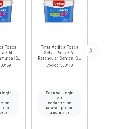
ica Fosca
Tinta Acrílica Fosca
Tinta Acrílic
nta 3,6L
Sela e Pinta 3,6L
Sela e Pinta
murça IQ...
Retangular Canjica IQ...
Retangular Gengi
300469
Código: 300470
Código: 30
 login
Faça seu login
Faça seu l
u
ou
ou
re-se
cadastre-se
cadastre-
 preços
para ver preços
para ver pr
prar
e comprar
e compr