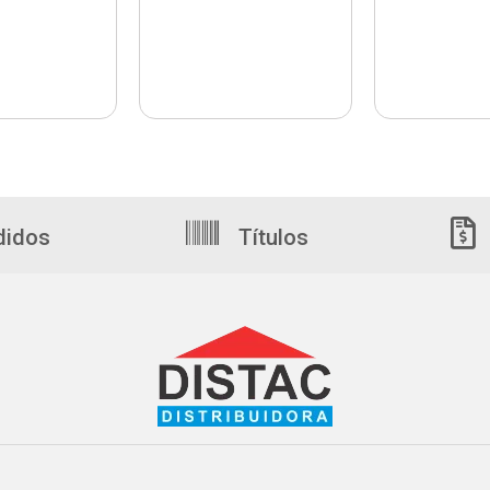
didos
Títulos