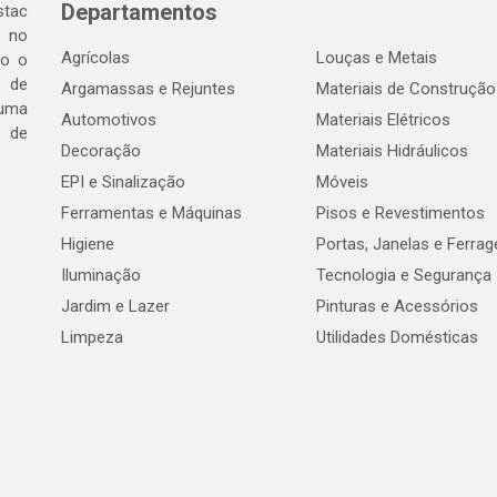
Departamentos
tac
a no
Agrícolas
Louças e Metais
do o
 de
Argamassas e Rejuntes
Materiais de Construção
 uma
Automotivos
Materiais Elétricos
e de
Decoração
Materiais Hidráulicos
EPI e Sinalização
Móveis
Ferramentas e Máquinas
Pisos e Revestimentos
Higiene
Portas, Janelas e Ferra
Iluminação
Tecnologia e Segurança
Jardim e Lazer
Pinturas e Acessórios
Limpeza
Utilidades Domésticas