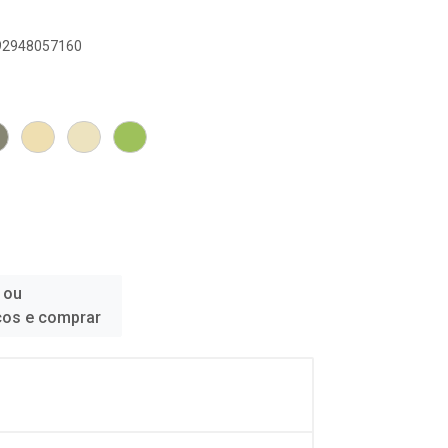
892948057160
 ou
ços e comprar