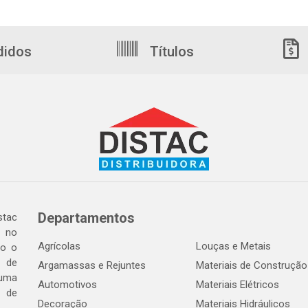
didos
Títulos
Departamentos
tac
a no
Agrícolas
Louças e Metais
do o
 de
Argamassas e Rejuntes
Materiais de Construção
 uma
Automotivos
Materiais Elétricos
e de
Decoração
Materiais Hidráulicos