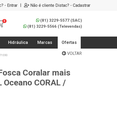
|
c? - Entrar
Não é cliente Distac? - Cadastrar
(81) 3229-5577 (SAC)
0
(81) 3229-5566 (Televendas)
Hidráulica
Marcas
Ofertas
VOLTAR
71590
 Fosca Coralar mais
L Oceano CORAL /