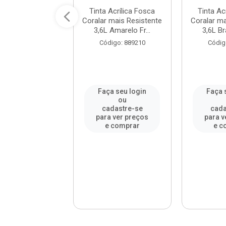
 Acrílica Fosca
Tinta Acrílica Fosca
Tinta Ac
 mais Resistente
Coralar mais Resistente
Coralar ma
Laranja Mar...
3,6L Amarelo Fr...
3,6L Br
digo: 911966
Código: 889210
Códig
a seu login
Faça seu login
Faça 
ou
ou
adastre-se
cadastre-se
cada
a ver preços
para ver preços
para v
e comprar
e comprar
e c