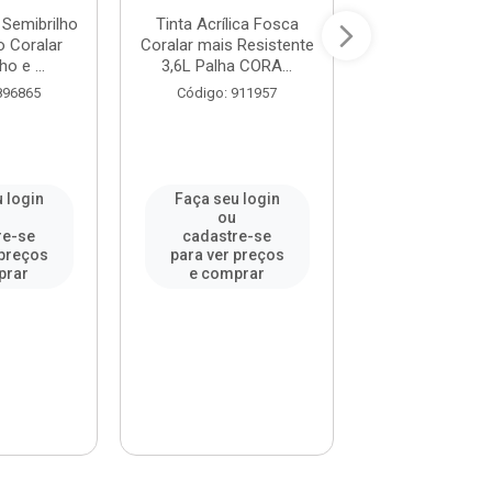
a Semibrilho
Tinta Acrílica Fosca
Tinta Acrílic
o Coralar
Coralar mais Resistente
Coralar mais Re
ho e ...
3,6L Palha CORA...
3,6L Oceano 
896865
Código: 911957
Código: 91
 login
Faça seu login
Faça seu l
u
ou
ou
re-se
cadastre-se
cadastre-
 preços
para ver preços
para ver pr
prar
e comprar
e compr