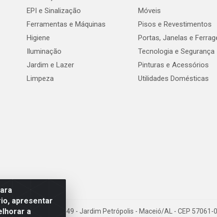
EPI e Sinalização
Móveis
Ferramentas e Máquinas
Pisos e Revestimentos
Higiene
Portas, Janelas e Ferra
Iluminação
Tecnologia e Segurança
Jardim e Lazer
Pinturas e Acessórios
Limpeza
Utilidades Domésticas
para
io, apresentar
elhorar a
val de Góes Monteiro, 7049 - Jardim Petrópolis - Maceió/AL - CEP 5706