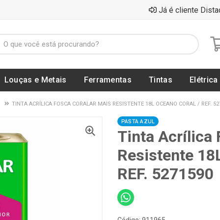
Já é cliente Dista
Louças e Metais
Ferramentas
Tintas
Elétrica
D
TINTA ACRÍLICA FOSCA CORALAR MAIS RESISTENTE 18L OCEANO CORAL / REF. 52
PASTA AZUL
Tinta Acrílica
Resistente 18
REF. 5271590