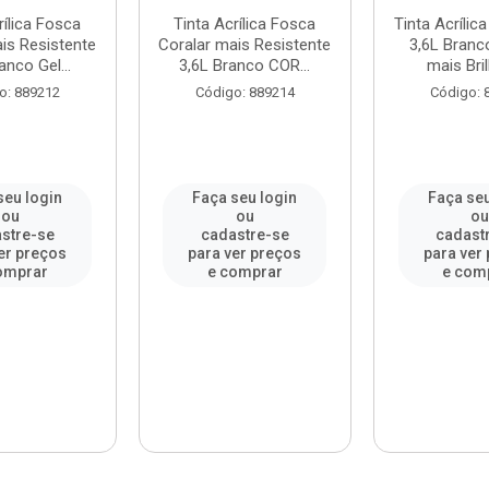
rílica Fosca
Tinta Acrílica Fosca
Tinta Acrílic
is Resistente
Coralar mais Resistente
3,6L Branc
anco Gel...
3,6L Branco COR...
mais Bril
o: 889212
Código: 889214
Código: 
seu login
Faça seu login
Faça seu
ou
ou
o
stre-se
cadastre-se
cadast
er preços
para ver preços
para ver
omprar
e comprar
e com