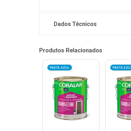
Dados Técnicos
Produtos Relacionados
AZUL
PASTA AZUL
PASTA AZU