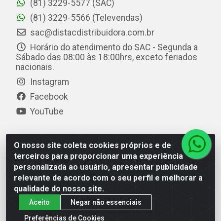
(81) 3229-5577 (SAC)
(81) 3229-5566 (Televendas)
sac@distacdistribuidora.com.br
Horário do atendimento do SAC - Segunda a
Sábado das 08:00 às 18:00hrs, exceto feriados
nacionais.
Instagram
Facebook
YouTube
O nosso site coleta cookies próprios e de
Distac Distribuidora - Av. Durval de Góes Monteiro, 7049
terceiros para proporcionar uma experiência
- Jardim Petrópolis - Maceió/AL - CEP 57061-000 - CNPJ
personalizada ao usuário, apresentar publicidade
08.072.649/0001-20
relevante de acordo com o seu perfil e melhorar a
qualidade do nosso site.
Aceito
Negar não essenciais
Preferências de Cookies