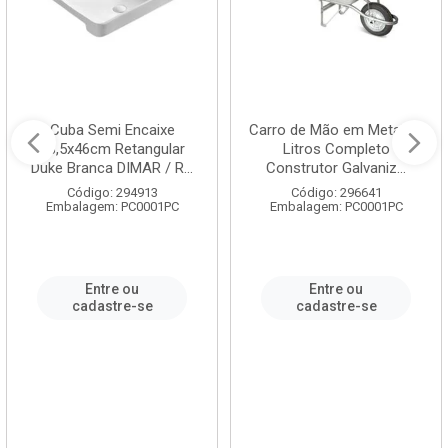
Cuba Semi Encaixe
Carro de Mão em Metal 60
58,5x46cm Retangular
Litros Completo
Duke Branca DIMAR / R...
Construtor Galvaniz...
Código: 294913
Código: 296641
Embalagem: PC0001PC
Embalagem: PC0001PC
Entre ou
Entre ou
cadastre-se
cadastre-se