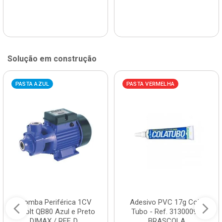
Solução em construção
PASTA AZUL
PASTA VERMELHA
Bomba Periférica 1CV
Adesivo PVC 17g Cola
Bivolt QB80 Azul e Preto
Tubo - Ref. 3130009 -
DIMAX / REF. D...
BRASCOLA