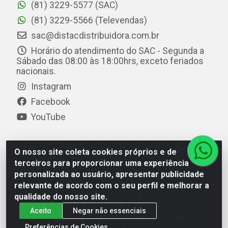
(81) 3229-5577 (SAC)
(81) 3229-5566 (Televendas)
sac@distacdistribuidora.com.br
Horário do atendimento do SAC - Segunda a
Sábado das 08:00 às 18:00hrs, exceto feriados
nacionais.
Instagram
Facebook
YouTube
O nosso site coleta cookies próprios e de
Distac Distribuidora - Av. Durval de Góes Monteiro, 7049
terceiros para proporcionar uma experiência
- Jardim Petrópolis - Maceió/AL - CEP 57061-000 - CNPJ
personalizada ao usuário, apresentar publicidade
08.072.649/0001-20
relevante de acordo com o seu perfil e melhorar a
qualidade do nosso site.
Aceito
Negar não essenciais
Preferências de Cookies