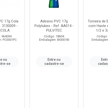
VC 17g Cola
Adesivo PVC 17g
Torneira de
. 3130009 -
Polytubes - Ref. AA014 -
com Haste 
SCOLA
PULVITEC
1/2 e 3/
: 964094
Código: 18604
Código:
: PC0001PC
Embalagem: BI0001BI
Embalagem
re ou
Entre ou
Entr
tre-se
cadastre-se
cadas