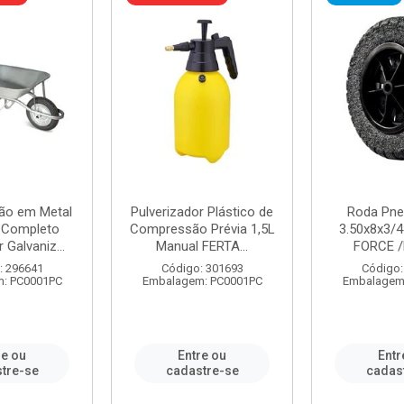
ão em Metal
Pulverizador Plástico de
Roda Pne
s Completo
Compressão Prévia 1,5L
3.50x8x3/4
 Galvaniz...
Manual FERTA...
FORCE /
: 296641
Código: 301693
Código:
: PC0001PC
Embalagem: PC0001PC
Embalagem
re ou
Entre ou
Entr
tre-se
cadastre-se
cadas