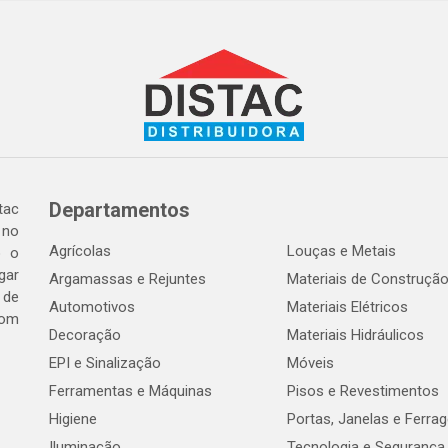
Departamentos
tac
 no
Agrícolas
Louças e Metais
o o
gar
Argamassas e Rejuntes
Materiais de Construçã
 de
Automotivos
Materiais Elétricos
com
Decoração
Materiais Hidráulicos
EPI e Sinalização
Móveis
Ferramentas e Máquinas
Pisos e Revestimentos
Higiene
Portas, Janelas e Ferra
Iluminação
Tecnologia e Segurança