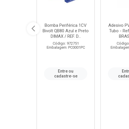
ável em PVC
Bomba Periférica 1CV
Adesivo P
ORTLEV / REF.
Bivolt QB80 Azul e Preto
Tubo - Ref
10129
DIMAX / REF. D...
BRA
: 995336
Código: 972751
Código
m: PC0001PC
Embalagem: PC0001PC
Embalagem
re ou
Entre ou
Ent
stre-se
cadastre-se
cadas