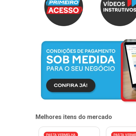
Melhores itens do mercado
ELHA
PASTA VERMELHA
PASTA VERM