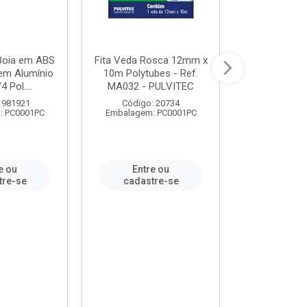
 Boia em ABS
Fita Veda Rosca 12mm x
Tê Soldável
em Alumínio
10m Polytubes - Ref.
Ref.222002
4 Pol....
MA032 - PULVITEC
 981921
Código: 20734
Código:
: PC0001PC
Embalagem: PC0001PC
Embalagem:
e ou
Entre ou
Entr
tre-se
cadastre-se
cadast