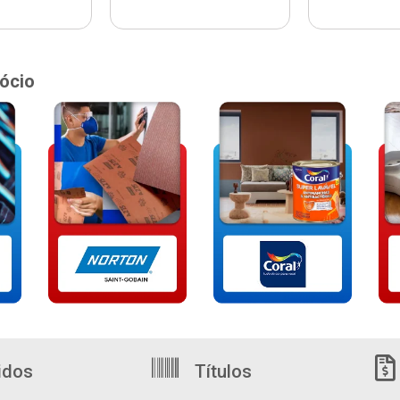
ócio
idos
Títulos