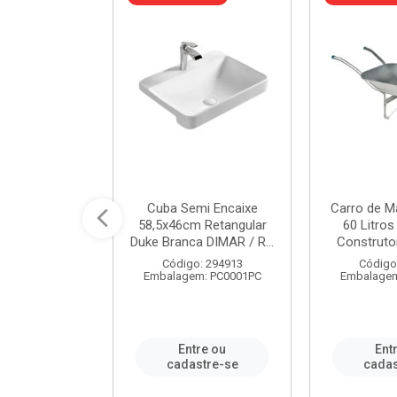
 Nivela Piso
Cuba Semi Encaixe
Carro de M
0 Peças Eco
58,5x46cm Retangular
60 Litro
TAG / REF...
Duke Branca DIMAR / R...
Construtor
: 982306
Código: 294913
Código
m: PT0050PC
Embalagem: PC0001PC
Embalagem
re ou
Entre ou
Ent
stre-se
cadastre-se
cadas