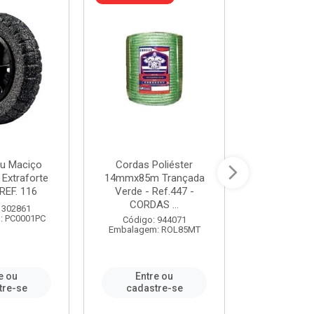
u Maciço
Cordas Poliéster
Furadeira de
 Extraforte
14mmx85m Trançada
Polegadas 
REF. 116
Verde - Ref.447 -
Velocidad
CORDAS ...
 302861
Código:
: PC0001PC
Embalagem:
Código: 944071
Embalagem: ROL85MT
e ou
Entre ou
Entr
tre-se
cadastre-se
cadast