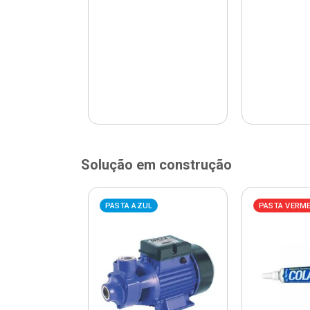
Solução em construção
ELHA
PASTA AZUL
PASTA VERM