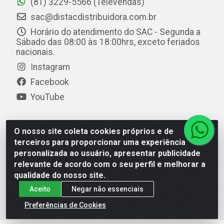
(81) 3229-5566 (Televendas)
sac@distacdistribuidora.com.br
Horário do atendimento do SAC - Segunda a
Sábado das 08:00 às 18:00hrs, exceto feriados
nacionais.
Instagram
Facebook
YouTube
O nosso site coleta cookies próprios e de
Distac Distribuidora - Av. Durval de Góes Monteiro, 7049
terceiros para proporcionar uma experiência
- Jardim Petrópolis - Maceió/AL - CEP 57061-000 - CNPJ
personalizada ao usuário, apresentar publicidade
08.072.649/0001-20
relevante de acordo com o seu perfil e melhorar a
qualidade do nosso site.
Aceito
Negar não essenciais
Preferências de Cookies