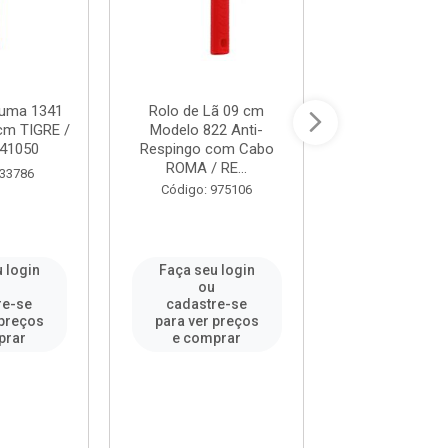
puma 1341
Rolo de Lã 09 cm
Rolo de Poliam
m TIGRE /
Modelo 822 Anti-
Respingo 23cm
341050
Respingo com Cabo
REF. 773/
ROMA / RE...
 33786
Código: 28
Código: 975106
 login
Faça seu login
Faça seu l
u
ou
ou
re-se
cadastre-se
cadastre-
 preços
para ver preços
para ver pr
prar
e comprar
e compr