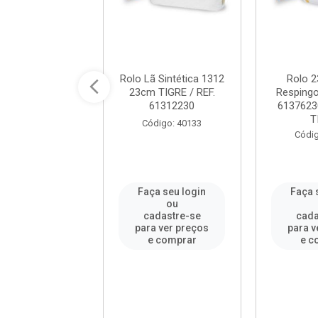
 Espuma 15cm
Rolo Lã Sintética 1312
Rolo 2
bo 1341 - Ref.
23cm TIGRE / REF.
Respingo
150 - PINCÉIS
61312230
6137623
TIG...
T
Código: 40133
digo: 73546
Códig
a seu login
Faça seu login
Faça 
ou
ou
adastre-se
cadastre-se
cada
a ver preços
para ver preços
para v
e comprar
e comprar
e c