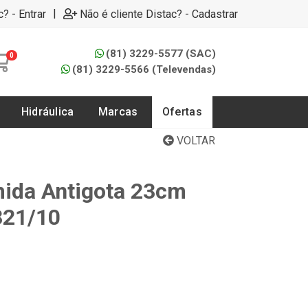
|
c? - Entrar
Não é cliente Distac? - Cadastrar
(81) 3229-5577 (SAC)
0
(81) 3229-5566 (Televendas)
Hidráulica
Marcas
Ofertas
VOLTAR
mida Antigota 23cm
321/10