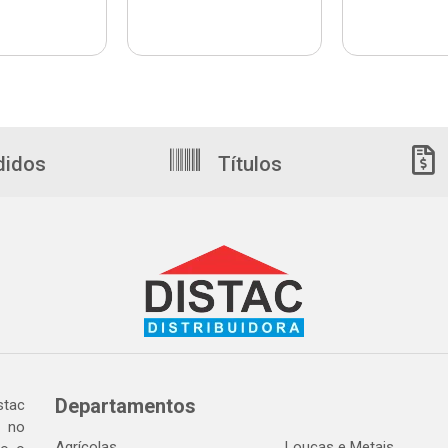
didos
Títulos
Departamentos
tac
a no
Agrícolas
Louças e Metais