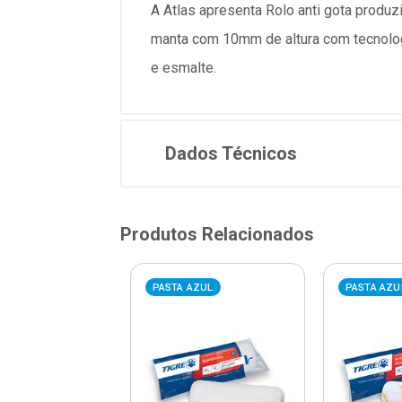
A Atlas apresenta Rolo anti gota produz
manta com 10mm de altura com tecnologia
e esmalte.
Dados Técnicos
Produtos Relacionados
AZUL
PASTA AZUL
PASTA AZU