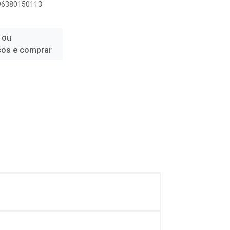
896380150113
 ou
ços e comprar