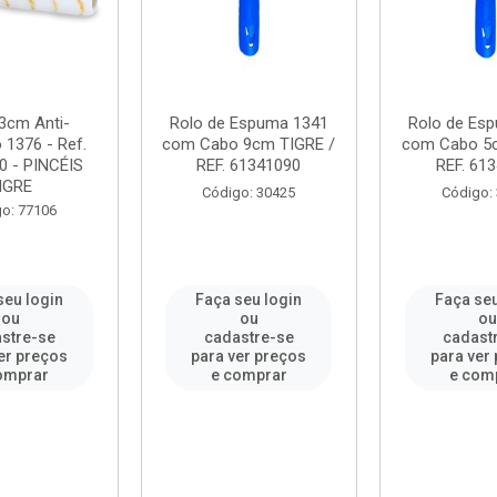
3cm Anti-
Rolo de Espuma 1341
Rolo de Es
 1376 - Ref.
com Cabo 9cm TIGRE /
com Cabo 5c
0 - PINCÉIS
REF. 61341090
REF. 61
IGRE
Código: 30425
Código:
o: 77106
seu login
Faça seu login
Faça seu
ou
ou
o
stre-se
cadastre-se
cadast
er preços
para ver preços
para ver
omprar
e comprar
e com