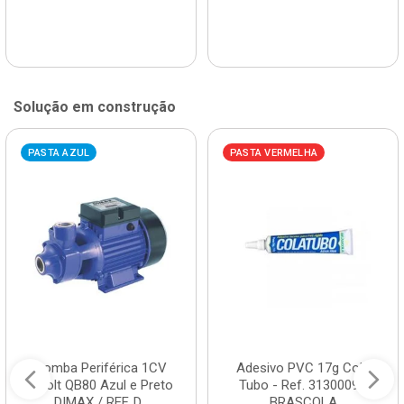
Solução em construção
PASTA AZUL
PASTA VERMELHA
Bomba Periférica 1CV
Adesivo PVC 17g Cola
Bivolt QB80 Azul e Preto
Tubo - Ref. 3130009 -
DIMAX / REF. D...
BRASCOLA