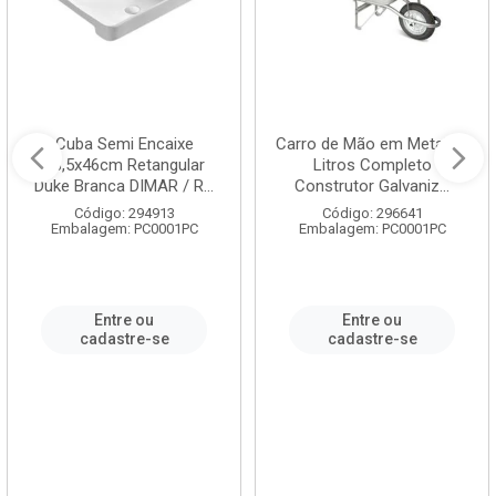
Cuba Semi Encaixe
Carro de Mão em Metal 60
58,5x46cm Retangular
Litros Completo
Duke Branca DIMAR / R...
Construtor Galvaniz...
Código: 294913
Código: 296641
Embalagem: PC0001PC
Embalagem: PC0001PC
Entre ou
Entre ou
cadastre-se
cadastre-se