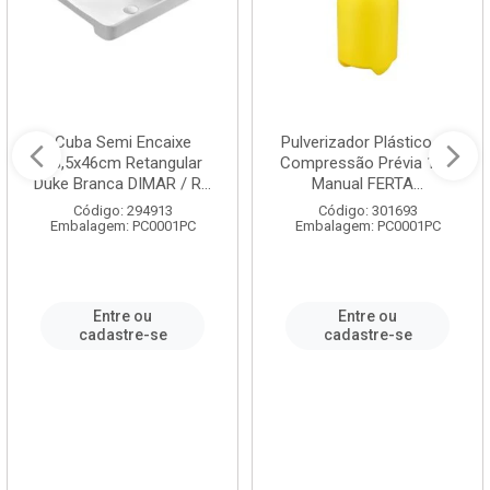
Cuba Semi Encaixe
Pulverizador Plástico de
58,5x46cm Retangular
Compressão Prévia 1,5L
Duke Branca DIMAR / R...
Manual FERTA...
Código: 294913
Código: 301693
Embalagem: PC0001PC
Embalagem: PC0001PC
Entre ou
Entre ou
cadastre-se
cadastre-se