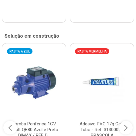
Solução em construção
PASTA AZUL
PASTA VERMELHA
Bomba Periférica 1CV
Adesivo PVC 17g Cola
Bivolt QB80 Azul e Preto
Tubo - Ref. 3130009 -
DIMAX / REF. D...
BRASCOLA