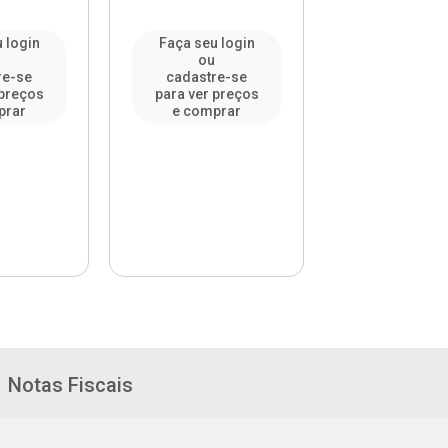
 login
Faça seu login
Faça seu l
u
ou
ou
re-se
cadastre-se
cadastre-
 preços
para ver preços
para ver pr
prar
e comprar
e compr
Notas Fiscais