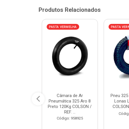
Produtos Relacionados
VERMELHA
PASTA VERMELHA
PASTA VER
de Mão em Metal
Câmara de Ar
Pneu 325
çamba Plástica
Pneumática 325 Aro 8
Lonas 
tros Pneu Ma...
Preto 120Kg COLSON /
COLSON 
REF. ...
digo: 993215
Códig
Código: 958925