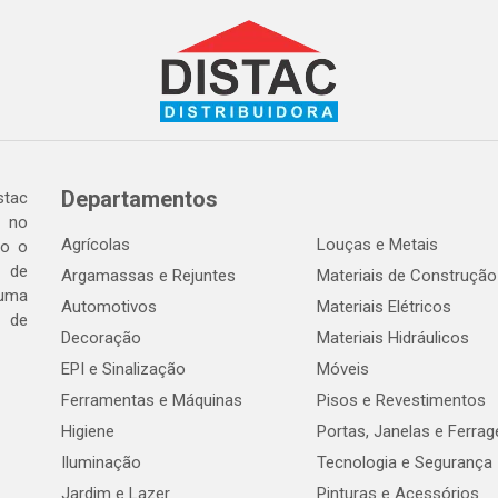
Departamentos
tac
a no
Agrícolas
Louças e Metais
do o
 de
Argamassas e Rejuntes
Materiais de Construção
 uma
Automotivos
Materiais Elétricos
e de
Decoração
Materiais Hidráulicos
EPI e Sinalização
Móveis
Ferramentas e Máquinas
Pisos e Revestimentos
Higiene
Portas, Janelas e Ferra
Iluminação
Tecnologia e Segurança
Jardim e Lazer
Pinturas e Acessórios