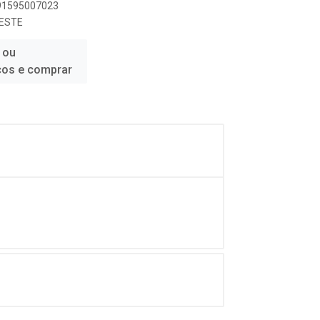
891595007023
ESTE
 ou
ços e comprar