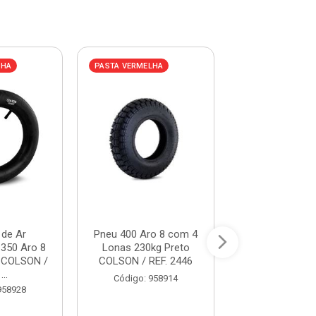
LHA
PASTA VERMELHA
PASTA AZUL
de Ar
Pneu 400 Aro 8 com 4
Câmara de Ar 
350 Aro 8
Lonas 230kg Preto
para Pneu FAM
 COLSON /
COLSON / REF. 2446
REF. F66.
...
Código: 958914
Código: 30
958928