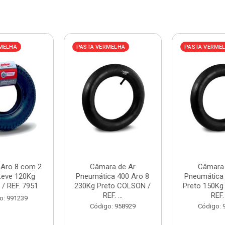
MELHA
PASTA VERMELHA
PASTA VERME
 Aro 8 com 2
Câmara de Ar
Câmara 
Leve 120Kg
Pneumática 400 Aro 8
Pneumática 
/ REF. 7951
230Kg Preto COLSON /
Preto 150Kg
REF. ...
REF. 
o: 991239
Código: 958929
Código: 