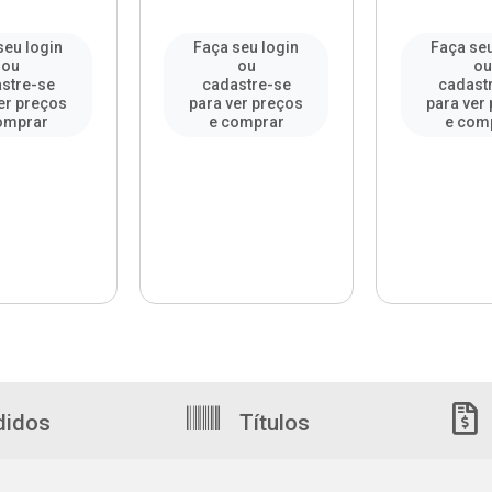
seu login
Faça seu login
Faça seu
ou
ou
o
stre-se
cadastre-se
cadast
er preços
para ver preços
para ver
omprar
e comprar
e com
didos
Títulos