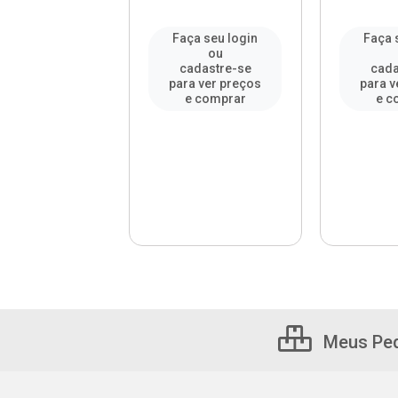
a seu login
Faça seu login
Faça 
ou
ou
adastre-se
cadastre-se
cada
a ver preços
para ver preços
para v
e comprar
e comprar
e c
Meus Pe