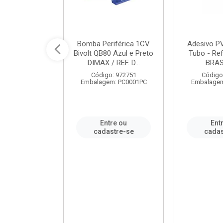
ável em PVC
Bomba Periférica 1CV
Adesivo P
ORTLEV / REF.
Bivolt QB80 Azul e Preto
Tubo - Ref
10129
DIMAX / REF. D...
BRA
: 995336
Código: 972751
Código
m: PC0001PC
Embalagem: PC0001PC
Embalagem
re ou
Entre ou
Ent
stre-se
cadastre-se
cadas