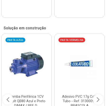
Solução em construção
PASTA AZUL
PASTA VERMELHA
Bomba Periférica 1CV
Adesivo PVC 17g Cola
Bivolt QB80 Azul e Preto
Tubo - Ref. 3130009 -
DIMAX / REF. D...
BRASCOLA