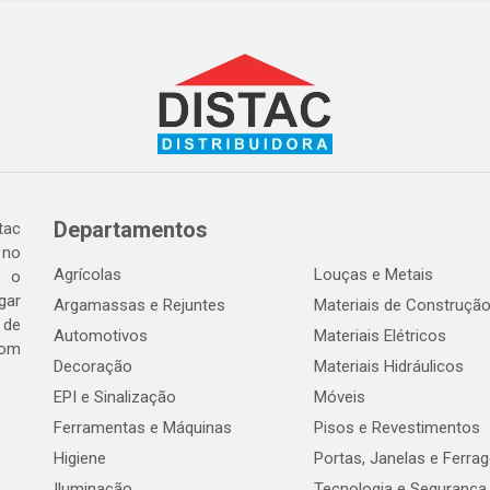
Departamentos
tac
 no
Agrícolas
Louças e Metais
o o
gar
Argamassas e Rejuntes
Materiais de Construçã
 de
Automotivos
Materiais Elétricos
com
Decoração
Materiais Hidráulicos
EPI e Sinalização
Móveis
Ferramentas e Máquinas
Pisos e Revestimentos
Higiene
Portas, Janelas e Ferra
Iluminação
Tecnologia e Segurança