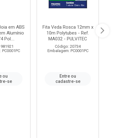
 Boia em ABS
Fita Veda Rosca 12mm x
Tê Soldável
em Alumínio
10m Polytubes - Ref.
Ref.222002
4 Pol....
MA032 - PULVITEC
 981921
Código: 20734
Código:
: PC0001PC
Embalagem: PC0001PC
Embalagem:
e ou
Entre ou
Entr
tre-se
cadastre-se
cadast