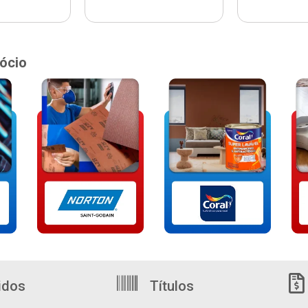
ócio
idos
Títulos