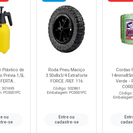
r Plástico de
Roda Pneu Maciço
Cordas P
 Prévia 1,5L
3.50x8x3/4 Extraforte
14mmx85m
FERTA...
FORCE /REF. 116
Verde - 
CORDA
: 301693
Código: 302861
: PC0001PC
Embalagem: PC0001PC
Código:
Embalagem
re ou
Entre ou
Entr
tre-se
cadastre-se
cadas