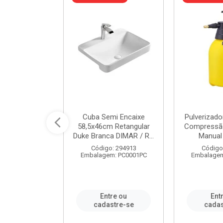
 Rede Aço
Cuba Semi Encaixe
Pulverizado
0 Zincado 12
58,5x46cm Retangular
Compressão
f.91610 - ...
Duke Branca DIMAR / R...
Manual 
o: 18790
Código: 294913
Código
m: SC0012PA
Embalagem: PC0001PC
Embalagem
re ou
Entre ou
Ent
stre-se
cadastre-se
cadas