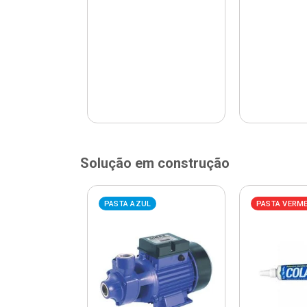
Solução em construção
ELHA
PASTA AZUL
PASTA VERM