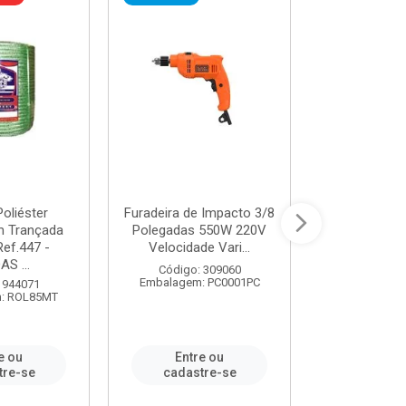
oliéster
Furadeira de Impacto 3/8
Tomada em B
 Trançada
Polegadas 550W 220V
2P+T 20A Ne
Ref.447 -
Velocidade Vari...
/ REF. 
S ...
Código: 309060
Código:
Embalagem: PC0001PC
Embalagem:
 944071
: ROL85MT
e ou
Entre ou
Entr
tre-se
cadastre-se
cadast