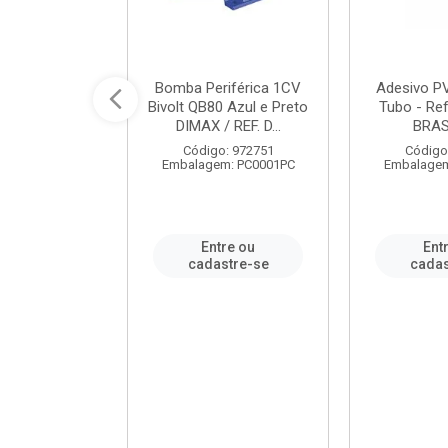
ável em PVC
Bomba Periférica 1CV
Adesivo P
ORTLEV / REF.
Bivolt QB80 Azul e Preto
Tubo - Ref
10129
DIMAX / REF. D...
BRA
: 995336
Código: 972751
Código
m: PC0001PC
Embalagem: PC0001PC
Embalagem
re ou
Entre ou
Ent
stre-se
cadastre-se
cadas