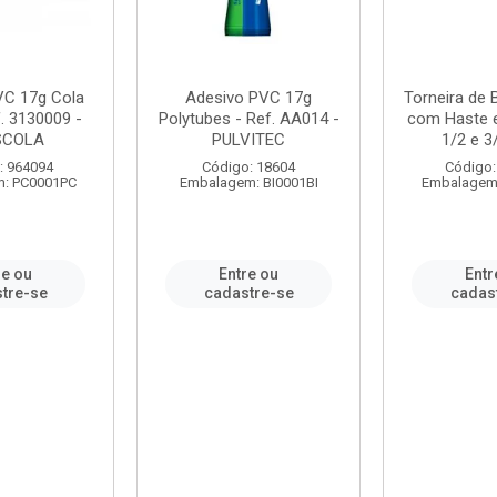
VC 17g Cola
Adesivo PVC 17g
Torneira de
. 3130009 -
Polytubes - Ref. AA014 -
com Haste 
SCOLA
PULVITEC
1/2 e 3/
: 964094
Código: 18604
Código:
: PC0001PC
Embalagem: BI0001BI
Embalagem
re ou
Entre ou
Entr
tre-se
cadastre-se
cadas