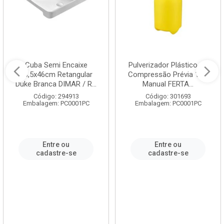
Cuba Semi Encaixe
Pulverizador Plástico de
58,5x46cm Retangular
Compressão Prévia 1,5L
Duke Branca DIMAR / R...
Manual FERTA...
Código: 294913
Código: 301693
Embalagem: PC0001PC
Embalagem: PC0001PC
Entre ou
Entre ou
cadastre-se
cadastre-se