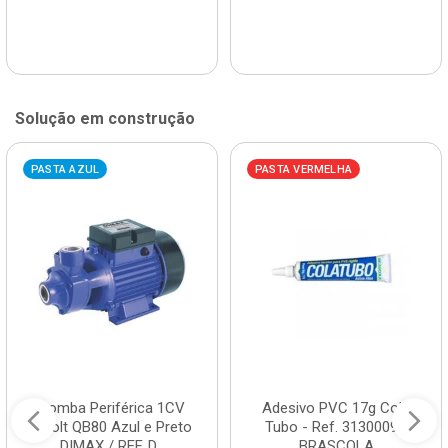
Solução em construção
PASTA AZUL
PASTA VERMELHA
Bomba Periférica 1CV
Adesivo PVC 17g Cola
Bivolt QB80 Azul e Preto
Tubo - Ref. 3130009 -
DIMAX / REF. D...
BRASCOLA