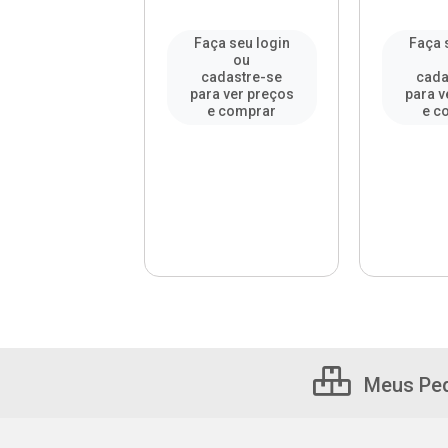
a seu login
Faça seu login
Faça 
ou
ou
adastre-se
cadastre-se
cada
a ver preços
para ver preços
para v
 comprar
e comprar
e c
Meus Pe