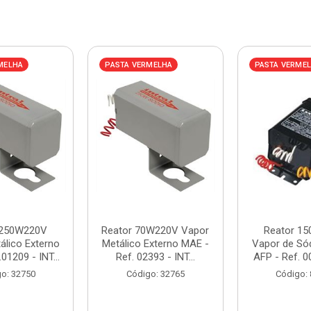
MELHA
PASTA VERMELHA
PASTA VERME
 250W220V
Reator 70W220V Vapor
Reator 1
álico Externo
Metálico Externo MAE -
Vapor de Sód
01209 - INT...
Ref. 02393 - INT...
AFP - Ref. 00
o: 32750
Código: 32765
Código: