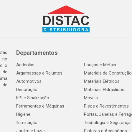
Departamentos
tac
a no
Agrícolas
Louças e Metais
do o
 de
Argamassas e Rejuntes
Materiais de Construção
 uma
Automotivos
Materiais Elétricos
e de
Decoração
Materiais Hidráulicos
EPI e Sinalização
Móveis
Ferramentas e Máquinas
Pisos e Revestimentos
Higiene
Portas, Janelas e Ferra
Iluminação
Tecnologia e Segurança
Jardim e Lazer
Pinturas e Acessórios