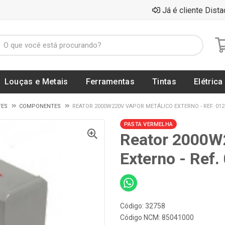
Já é cliente Dista
Louças e Metais
Ferramentas
Tintas
Elétrica
TES
COMPONENTES
REATOR 2000W220V VAPOR METÁLICO EXTERNO - REF. 0125
PASTA VERMELHA
Reator 2000W
Externo - Ref
Código: 32758
Código NCM: 85041000