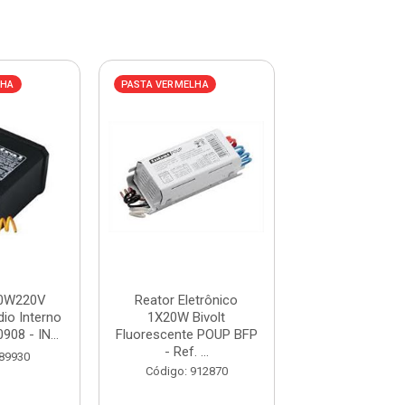
LHA
PASTA VERMELHA
PASTA VERMELHA
50W220V
Reator Eletrônico
Reator 400
io Interno
1X20W Bivolt
Vapor Metálico
908 - IN...
Fluorescente POUP BFP
MAE - Ref. 01210
- Ref. ...
 89930
Código: 24
Código: 912870