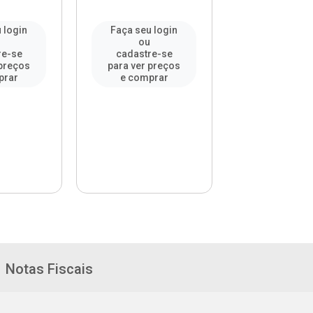
 login
Faça seu login
Faça seu l
ou
ou
re-se
cadastre-se
cadastre-
 preços
para ver preços
para ver pr
prar
e comprar
e compr
Notas Fiscais