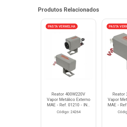
Produtos Relacionados
VERMELHA
PASTA VERMELHA
PASTA VER
or Eletrônico
Reator 400W220V
Reator
20W Bivolt
Vapor Metálico Externo
Vapor Met
scente POUP BFP
MAE - Ref. 01210 - IN...
MAE - Ref.
- Ref. ...
Código: 24264
Códig
digo: 912870