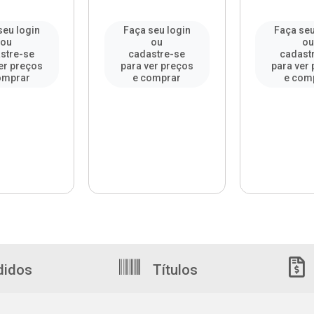
seu login
Faça seu login
Faça seu
ou
ou
ou
stre-se
cadastre-se
cadast
er preços
para ver preços
para ver
omprar
e comprar
e com
didos
Títulos