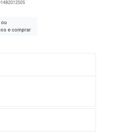
891482012505
 ou
ços e comprar