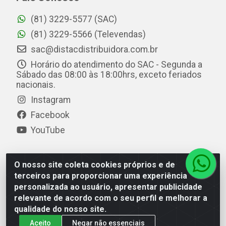
(81) 3229-5577 (SAC)
(81) 3229-5566 (Televendas)
sac@distacdistribuidora.com.br
Horário do atendimento do SAC - Segunda a
Sábado das 08:00 às 18:00hrs, exceto feriados
nacionais.
Instagram
Facebook
YouTube
O nosso site coleta cookies próprios e de
Distac Distribuidora - Av. Durval de Góes Monteiro, 7049
terceiros para proporcionar uma experiência
- Jardim Petrópolis - Maceió/AL - CEP 57061-000 - CNPJ
personalizada ao usuário, apresentar publicidade
08.072.649/0001-20
relevante de acordo com o seu perfil e melhorar a
qualidade do nosso site.
Aceito
Negar não essenciais