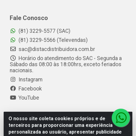
Fale Conosco
(81) 3229-5577 (SAC)
(81) 3229-5566 (Televendas)
sac@distacdistribuidora.com.br
Horário do atendimento do SAC - Segunda a
Sábado das 08:00 às 18:00hrs, exceto feriados
nacionais.
Instagram
Facebook
YouTube
O nosso site coleta cookies próprios e de
Distac Distribuidora - Av. Durval de Góes Monteiro, 7049
terceiros para proporcionar uma experiência
- Jardim Petrópolis - Maceió/AL - CEP 57061-000 - CNPJ
personalizada ao usuário, apresentar publicidade
08.072.649/0001-20